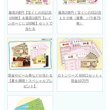
最高2億円【宝くじの日記念
最高2億円！宝くじの日記念
100枚】＆最高1億円【レイ
１５０枚（連番、バラ各75
ンボーくじ 100枚】セットで
枚）
当たる
現金やビール券などが当たる
ロトシリーズ 600口セット＋
【夏を満喫！スペシャルプレ
現金10万円
ゼント】