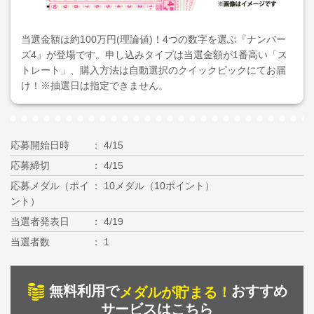
当選金額は約100万円(理論値)！4つの数字を選ぶ『ナンバー
ズ4』が登場です。申し込みタイプは当選金額が1番高い「ス
トレート」、購入方法は自動選択のクイックピックにてお届
け！※抽選日は指定できません。
応募開始日時
4/15
応募締切
4/15
応募メダル（ポイ
10メダル（10ポイント）
ント）
当選者発表日
4/19
当選者数
1
無料利用で
おすすめ
メダルが貯まる！
サービスはこちら