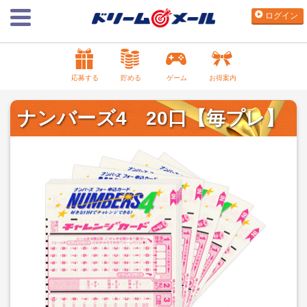
ログイン
応募する
貯める
ゲーム
お得案内
ナンバーズ4 20口【毎プレ】