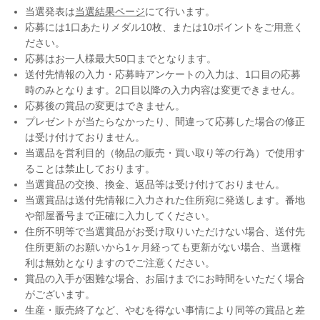
当選発表は
当選結果ページ
にて行います。
応募には1口あたりメダル10枚、または10ポイントをご用意く
ださい。
応募はお一人様最大50口までとなります。
送付先情報の入力・応募時アンケートの入力は、1口目の応募
時のみとなります。2口目以降の入力内容は変更できません。
応募後の賞品の変更はできません。
プレゼントが当たらなかったり、間違って応募した場合の修正
は受け付けておりません。
当選品を営利目的（物品の販売・買い取り等の行為）で使用す
ることは禁止しております。
当選賞品の交換、換金、返品等は受け付けておりません。
当選賞品は送付先情報に入力された住所宛に発送します。番地
や部屋番号まで正確に入力してください。
住所不明等で当選賞品がお受け取りいただけない場合、送付先
住所更新のお願いから1ヶ月経っても更新がない場合、当選権
利は無効となりますのでご注意ください。
賞品の入手が困難な場合、お届けまでにお時間をいただく場合
がございます。
生産・販売終了など、やむを得ない事情により同等の賞品と差