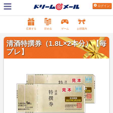
ログイン
応募する
貯める
ゲーム
お得案内
清酒特撰券（1.8L×2本分）【毎
プレ】