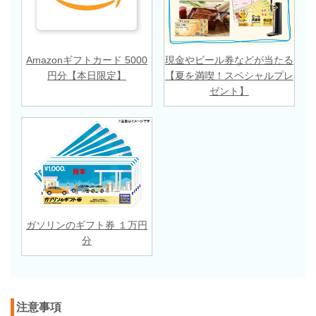
Amazonギフトカード 5000
現金やビール券などが当たる
円分【本日限定】
【夏を満喫！スペシャルプレ
ゼント】
ガソリンのギフト券 １万円
分
注意事項