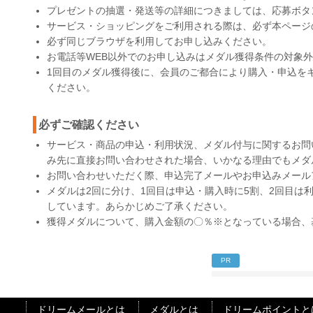
プレゼントの抽選・発送等の詳細につきましては、応募ボタ
サービス・ショッピングをご利用される際は、必ず本ページ
必ず同じブラウザを利用してお申し込みください。
お電話等WEB以外でのお申し込みはメダル獲得条件の対象
1回目のメダル獲得後に、会員のご都合により購入・申込を
ください。
必ずご確認ください
サービス・商品の申込・利用状況、メダル付与に関するお問
み先に直接お問い合わせされた場合、いかなる理由でもメダ
お問い合わせいただく際、申込完了メールやお申込みメール
メダルは2回に分け、1回目は申込・購入時に5割、2回目は
しています。あらかじめご了承ください。
獲得メダルについて、購入金額の〇％※となっている場合、
PR
ドリームメールとは
メダルとは
ドリームポイントと