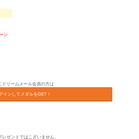
ージ
にドリームメール会員の方は
グインしてメダルをGET！
プレゼントではこざいません。