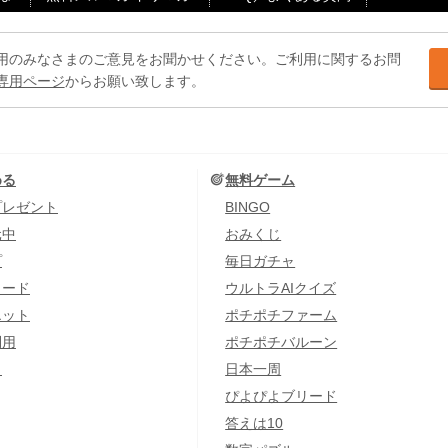
用のみなさまのご意見をお聞かせください。ご利用に関するお問
専用ページ
からお願い致します。
める
無料ゲーム
プレゼント
BINGO
元中
おみくじ
プ
毎日ガチャ
カード
ウルトラAIクイズ
エット
ポチポチファーム
利用
ポチポチバルーン
し
日本一周
ぴよぴよブリード
答えは10