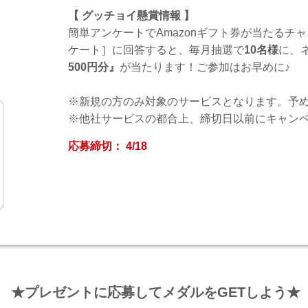
【 グッチョイ懸賞情報 】
簡単アンケートでAmazonギフト券が当たるチ
ケート］に回答すると、毎月抽選で
10名様
に、
500円分』
が当たります！ご参加はお早めに♪
※新規の方のみ対象のサービスとなります。予
※他社サービスの都合上、締切日以前にキャン
応募締切： 4/18
★プレゼントに応募してメダルをGETしよう★