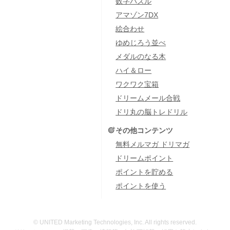
数字パズル
アマゾン7DX
絵合わせ
ゆめじろう並べ
メダルのなる木
ハイ＆ロー
ワクワク宝箱
ドリームメール合戦
ドリ丸の脳トレドリル
その他コンテンツ
無料メルマガ ドリマガ
ドリームポイント
ポイントを貯める
ポイントを使う
© UNITED Marketing Technologies, Inc. All rights reserved.