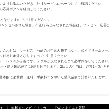
ンよりお進みいただき、他社サービスのページにてご確認ください。
の応募ボタンを経由してください。
外となりますのでご注意ください。
キャンセルされた場合、不正行為とみなされた場合は、プレゼント応募
い合わせは、サービス・商品のお申込み先ではなく、必ずドリームメー
ル付与対象外となりますのでご注意ください。
アドレス等が必要です。メダルが反映されるまで必ず保存してください
利用・購入確認完了に5割を付与します。2回目の付与は、通常1～3か
基本的に消費税・送料・手数料等を除いた購入金額で計算いたします。
は
無料メルマガ ドリマガ
FAQ／よくある質問