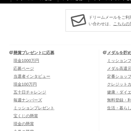
ドリームメールをご利
い合わせは、
こちらの
懸賞プレゼントに応募
メダルを貯
現金1000万円
ミッション
応募ページ
メダル高還
当選者インタビュー
定番ショッ
現金100万円
クレジット
五十日チャレンジ
健康・ダイ
毎週ナンバーズ
無料登録・
ミッションプレゼント
生活・暮ら
宝くじの懸賞
現金の懸賞