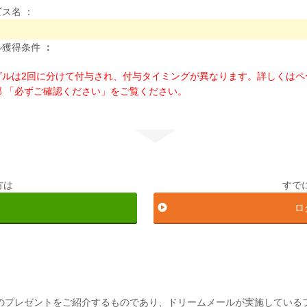
ビス名
：
ル獲得条件
：
ダルは2回に分けて付与され、付与タイミングが異なります。詳しくはペ
部 「必ずご確認ください」をご覧ください。
方は
すで
ロ
スのプレゼントをご紹介するものであり、ドリームメールが実施している