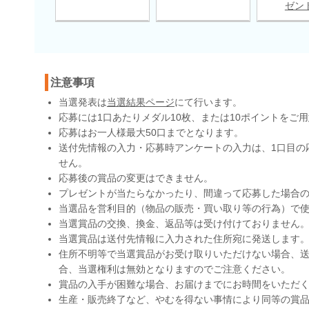
ゼン
注意事項
当選発表は
当選結果ページ
にて行います。
応募には1口あたりメダル10枚、または10ポイントをご
応募はお一人様最大50口までとなります。
送付先情報の入力・応募時アンケートの入力は、1口目の
せん。
応募後の賞品の変更はできません。
プレゼントが当たらなかったり、間違って応募した場合
当選品を営利目的（物品の販売・買い取り等の行為）で
当選賞品の交換、換金、返品等は受け付けておりません
当選賞品は送付先情報に入力された住所宛に発送します
住所不明等で当選賞品がお受け取りいただけない場合、送
合、当選権利は無効となりますのでご注意ください。
賞品の入手が困難な場合、お届けまでにお時間をいただ
生産・販売終了など、やむを得ない事情により同等の賞