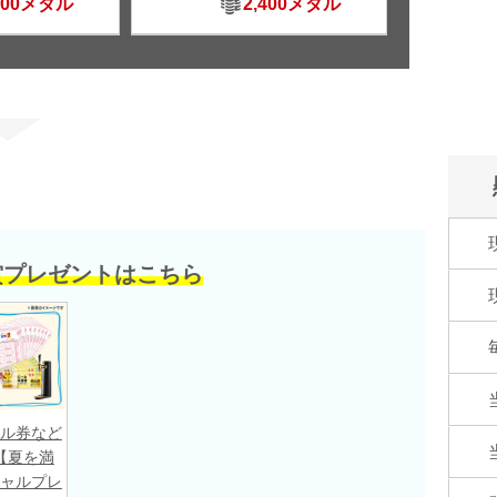
500メダル
2,400メダル
賞プレゼントはこちら
ル券など
【夏を満
ャルプレ