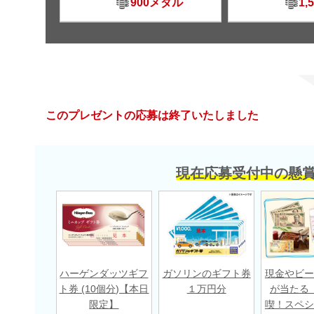
900メダル
1,
このプレゼントの応募は終了いたしました
現在応募受付中の懸
ハーゲンダッツギフ
ガソリンのギフト券
現金やビー
ト券 (10個分)【本日
１万円分
が当たる
限定】
喫！スペシ