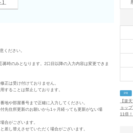
ト】
用意ください。
応募時のみとなります。2口目以降の入力内容は変更できま
の修正は受け付けておりません。
使用することは禁止しております。
PR
。
【楽天
。番地や部屋番号まで正確に入力してください。
ョップ
付先住所更新のお願いから1ヶ月経っても更新がない場
11倍
く場合がございます。
品と差し替えさせていただく場合がございます。