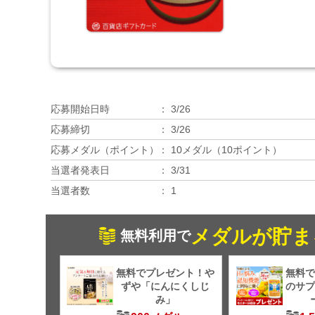
応募開始日時
3/26
応募締切
3/26
応募メダル（ポイント）
10メダル（10ポイント）
当選者発表日
3/31
当選者数
1
メダルが貯ま
無料利用で
無料でプレゼント！や
無料で
ずや「にんにくしじ
のサプ
み」