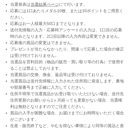
当選発表は
当選結果ページ
にて行います。
応募には1口あたりメダル10枚、または10ポイントをご用意く
ださい。
応募はお一人様最大50口までとなります。
送付先情報の入力・応募時アンケートの入力は、1口目の応募
時のみとなります。2口目以降の入力内容は変更できません。
応募後の賞品の変更はできません。
プレゼントが当たらなかったり、間違って応募した場合の修正
は受け付けておりません。
当選品を営利目的（物品の販売・買い取り等の行為）で使用す
ることは禁止しております。
当選賞品の交換、換金、返品等は受け付けておりません。
当選賞品は送付先情報に入力された住所宛に発送します。番地
や部屋番号まで正確に入力してください。
住所不明等で当選賞品がお受け取りいただけない場合、送付先
住所更新のお願いから1ヶ月経っても更新がない場合、当選権
利は無効となりますのでご注意ください。
賞品の入手が困難な場合、お届けまでにお時間をいただく場合
がございます。
生産・販売終了など、やむを得ない事情により同等の賞品と差