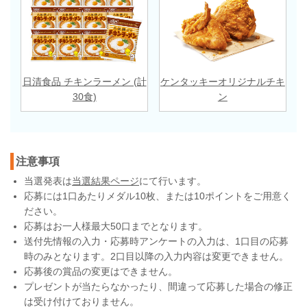
日清食品 チキンラーメン (計
ケンタッキーオリジナルチキ
30食)
ン
注意事項
当選発表は
当選結果ページ
にて行います。
応募には1口あたりメダル10枚、または10ポイントをご用意く
ださい。
応募はお一人様最大50口までとなります。
送付先情報の入力・応募時アンケートの入力は、1口目の応募
時のみとなります。2口目以降の入力内容は変更できません。
応募後の賞品の変更はできません。
プレゼントが当たらなかったり、間違って応募した場合の修正
は受け付けておりません。