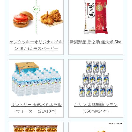
ケンタッキーオリジナルチキ
新潟県産 新之助 無洗米 5kg
ン または モスバーガー
サントリー 天然水ミネラル
キリン 氷結無糖 レモン
ウォーター (2L×18本)
（350ml×24本）