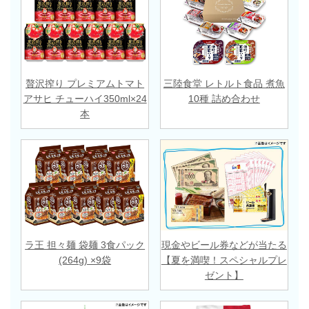
贅沢搾り プレミアムトマト
三陸食堂 レトルト食品 煮魚
アサヒ チューハイ350ml×24
10種 詰め合わせ
本
ラ王 担々麺 袋麺 3食パック
現金やビール券などが当たる
(264g) ×9袋
【夏を満喫！スペシャルプレ
ゼント】