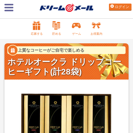
ログイン
応募する
貯める
ゲーム
お得案内
上質なコーヒーがご自宅で楽しめる
ホテルオークラ ドリップコー
ヒーギフト(計28袋)