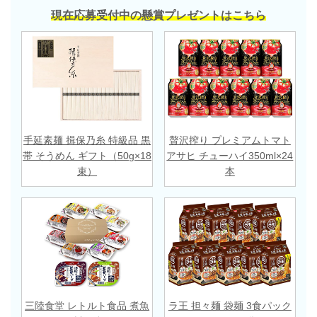
現在応募受付中の懸賞プレゼントはこちら
手延素麺 揖保乃糸 特級品 黒
贅沢搾り プレミアムトマト
帯 そうめん ギフト（50g×18
アサヒ チューハイ350ml×24
束）
本
三陸食堂 レトルト食品 煮魚
ラ王 担々麺 袋麺 3食パック