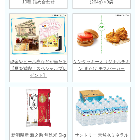
10種 詰め合わせ
(264g) ×9袋
現金やビール券などが当たる
ケンタッキーオリジナルチキ
【夏を満喫！スペシャルプレ
ン または モスバーガー
ゼント】
新潟県産 新之助 無洗米 5kg
サントリー 天然水ミネラル