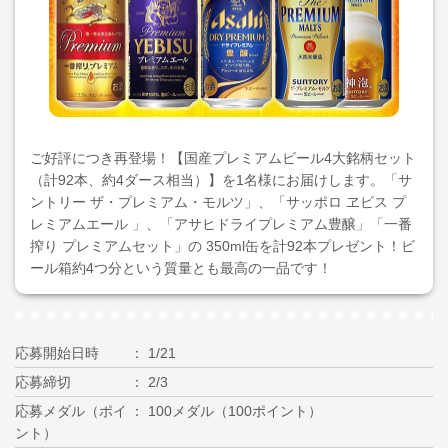
ご好評につき再登場！【国産プレミアムビール4大銘柄セット
（計92本、約4ダース相当）】を1名様にお届けします。「サ
ントリー ザ・プレミアム・モルツ」、「サッポロ ヱビス プ
レミアムエール 」、「アサヒドライプレミアム豊醸」「一番
搾り プレミアムセット」の 350ml缶を計92本プレゼント！ビ
ール箱約4つ分という質量とも最高の一品です！
応募開始日時
1/21
応募締切
2/3
応募メダル（ポイ
100メダル（100ポイント）
ント）