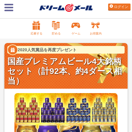
ログイン
応募する
貯める
ゲーム
お得案内
2020人気賞品を再度プレゼント
国産プレミアムビール4大銘柄
セット（計92本、約4ダース相
当）