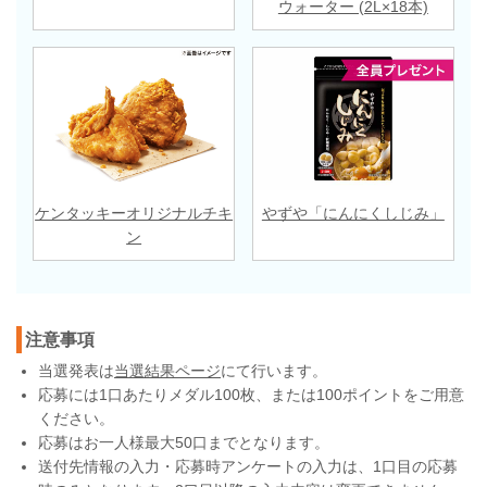
ウォーター (2L×18本)
ケンタッキーオリジナルチキ
やずや「にんにくしじみ」
ン
注意事項
当選発表は
当選結果ページ
にて行います。
応募には1口あたりメダル100枚、または100ポイントをご用意
ください。
応募はお一人様最大50口までとなります。
送付先情報の入力・応募時アンケートの入力は、1口目の応募