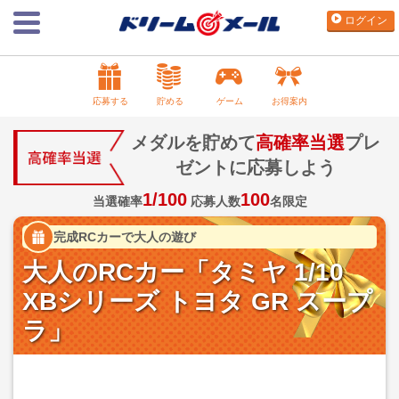
ログイン
応募する
貯める
ゲーム
お得案内
メダルを貯めて
高確率当選
プレ
ゼントに応募しよう
1/100
100
当選確率
応募人数
名限定
完成RCカーで大人の遊び
大人のRCカー「タミヤ 1/10
XBシリーズ トヨタ GR スープ
ラ」