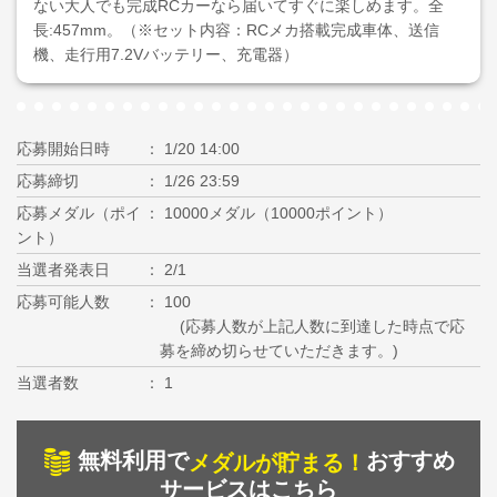
ない大人でも完成RCカーなら届いてすぐに楽しめます。全
長:457mm。（※セット内容：RCメカ搭載完成車体、送信
機、走行用7.2Vバッテリー、充電器）
応募開始日時
1/20 14:00
応募締切
1/26 23:59
応募メダル（ポイ
10000メダル（10000ポイント）
ント）
当選者発表日
2/1
応募可能人数
100
(応募人数が上記人数に到達した時点で応
募を締め切らせていただきます。)
当選者数
1
無料利用で
おすすめ
メダルが貯まる！
サービスはこちら