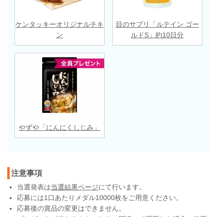
ケンタッキーオリジナルチキ
目のサプリ「ルテイン ゴー
ン
ルドS」約10日分
やずや「にんにくしじみ」
注意事項
当選発表は
当選結果ページ
にて行います。
応募には1口あたりメダル10000枚をご用意ください。
応募後の賞品の変更はできません。