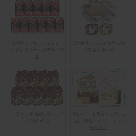
贅沢搾り プレミアムトマト
三陸食堂 レトルト食品 煮魚
アサヒ チューハイ350ml×24
10種 詰め合わせ
本
ラ王 担々麺 袋麺 3食パック
現金やビール券などが当たる
(264g) ×9袋
【夏を満喫！スペシャルプレ
ゼント】