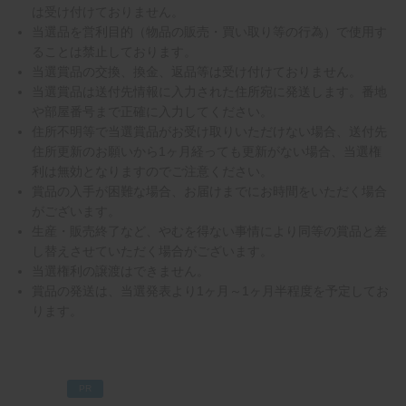
は受け付けておりません。
当選品を営利目的（物品の販売・買い取り等の行為）で使用す
ることは禁止しております。
当選賞品の交換、換金、返品等は受け付けておりません。
当選賞品は送付先情報に入力された住所宛に発送します。番地
や部屋番号まで正確に入力してください。
住所不明等で当選賞品がお受け取りいただけない場合、送付先
住所更新のお願いから1ヶ月経っても更新がない場合、当選権
利は無効となりますのでご注意ください。
賞品の入手が困難な場合、お届けまでにお時間をいただく場合
がございます。
生産・販売終了など、やむを得ない事情により同等の賞品と差
し替えさせていただく場合がございます。
当選権利の譲渡はできません。
賞品の発送は、当選発表より1ヶ月～1ヶ月半程度を予定してお
ります。
PR