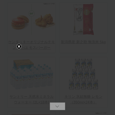
ケンタッキーオリジナルチキ
新潟県産 新之助 無洗米 5kg
ン または モスバーガー
サントリー 天然水ミネラル
キリン 氷結無糖 レモン
ウォーター (2L×18本)
（350ml×24本）