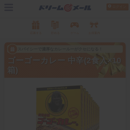
ログイン
応募する
貯める
ゲーム
お得案内
スパイシーで濃厚なカレールーがクセになる！
ゴーゴーカレー 中辛(2食入×10
箱)