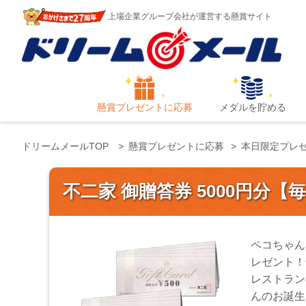
上場企業グループ会社が運営する懸賞サイト
懸賞プレゼントに応募
メダルを貯める
ドリームメールTOP
懸賞プレゼントに応募
本日限定プレ
不二家 御贈答券 5000円分【
ペコちゃん
レゼント！
レストラン
んのお誕生