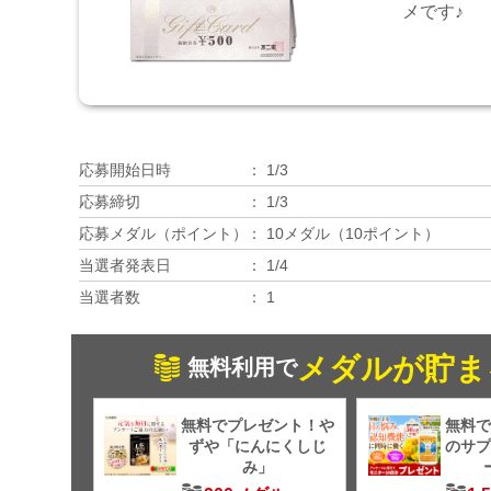
メです♪
応募開始日時
1/3
応募締切
1/3
応募メダル（ポイント）
10メダル（10ポイント）
当選者発表日
1/4
当選者数
1
メダルが貯ま
無料利用で
無料でプレゼント！や
無料で
ずや「にんにくしじ
のサプ
み」