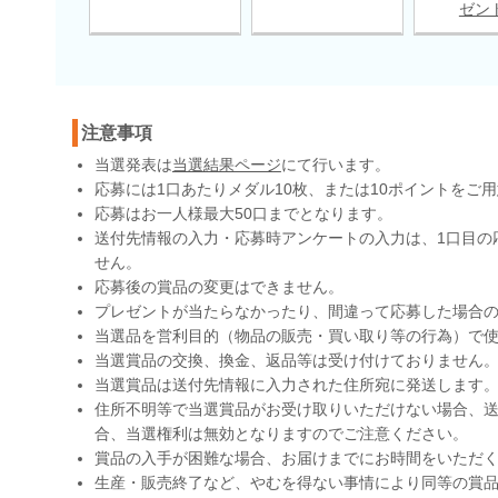
ゼン
注意事項
当選発表は
当選結果ページ
にて行います。
応募には1口あたりメダル10枚、または10ポイントをご
応募はお一人様最大50口までとなります。
送付先情報の入力・応募時アンケートの入力は、1口目の
せん。
応募後の賞品の変更はできません。
プレゼントが当たらなかったり、間違って応募した場合
当選品を営利目的（物品の販売・買い取り等の行為）で
当選賞品の交換、換金、返品等は受け付けておりません
当選賞品は送付先情報に入力された住所宛に発送します
住所不明等で当選賞品がお受け取りいただけない場合、送
合、当選権利は無効となりますのでご注意ください。
賞品の入手が困難な場合、お届けまでにお時間をいただ
生産・販売終了など、やむを得ない事情により同等の賞