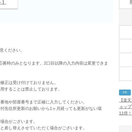
ト】
用意ください。
応募時のみとなります。2口目以降の入力内容は変更できま
の修正は受け付けておりません。
使用することは禁止しております。
PR
。
【楽天
。番地や部屋番号まで正確に入力してください。
ョップ
付先住所更新のお願いから1ヶ月経っても更新がない場
11倍
く場合がございます。
品と差し替えさせていただく場合がございます。