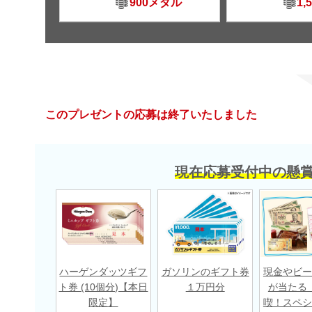
900メダル
1,
このプレゼントの応募は終了いたしました
現在応募受付中の懸
ハーゲンダッツギフ
ガソリンのギフト券
現金やビー
ト券 (10個分)【本日
１万円分
が当たる
限定】
喫！スペシ