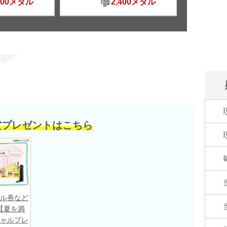
500メダル
2,400メダル
賞プレゼントはこちら
ル券など
【夏を満
ャルプレ