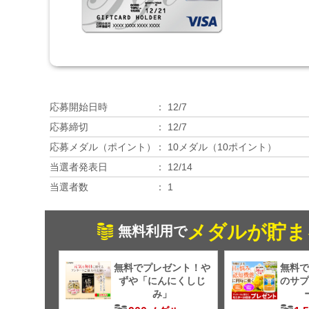
応募開始日時
12/7
応募締切
12/7
応募メダル（ポイント）
10メダル（10ポイント）
当選者発表日
12/14
当選者数
1
メダルが貯ま
無料利用で
無料でプレゼント！や
無料で
ずや「にんにくしじ
のサプ
み」