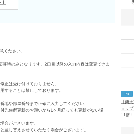
ト】
用意ください。
応募時のみとなります。2口目以降の入力内容は変更できま
の修正は受け付けておりません。
使用することは禁止しております。
PR
。
【楽天
。番地や部屋番号まで正確に入力してください。
ョップ
付先住所更新のお願いから1ヶ月経っても更新がない場
11倍
く場合がございます。
品と差し替えさせていただく場合がございます。