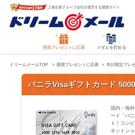
上場企業グループ会社が運営する懸賞サイト
懸賞プレゼントに応募
メダルを貯める
ドリームメールTOP
懸賞プレゼントに応募
本日限定プレ
バニラVisaギフトカード 50
国内・海外
ード「バニ
ト！コンビ
ネットショ