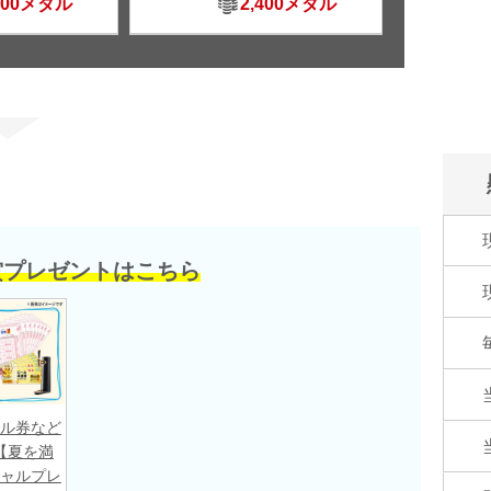
500メダル
2,400メダル
賞プレゼントはこちら
ル券など
【夏を満
ャルプレ