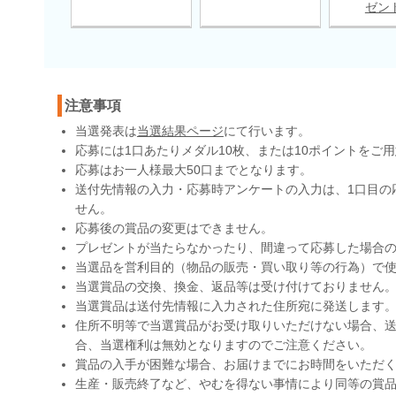
ゼン
注意事項
当選発表は
当選結果ページ
にて行います。
応募には1口あたりメダル10枚、または10ポイントをご
応募はお一人様最大50口までとなります。
送付先情報の入力・応募時アンケートの入力は、1口目の
せん。
応募後の賞品の変更はできません。
プレゼントが当たらなかったり、間違って応募した場合
当選品を営利目的（物品の販売・買い取り等の行為）で
当選賞品の交換、換金、返品等は受け付けておりません
当選賞品は送付先情報に入力された住所宛に発送します
住所不明等で当選賞品がお受け取りいただけない場合、送
合、当選権利は無効となりますのでご注意ください。
賞品の入手が困難な場合、お届けまでにお時間をいただ
生産・販売終了など、やむを得ない事情により同等の賞