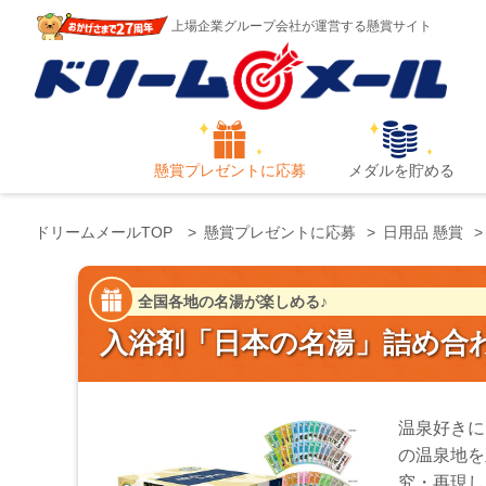
上場企業グループ会社が運営する懸賞サイト
懸賞プレゼントに応募
メダルを貯める
ドリームメールTOP
懸賞プレゼントに応募
日用品 懸賞
全国各地の名湯が楽しめる♪
入浴剤「日本の名湯」詰め合わ
温泉好きに
の温泉地を
究・再現し