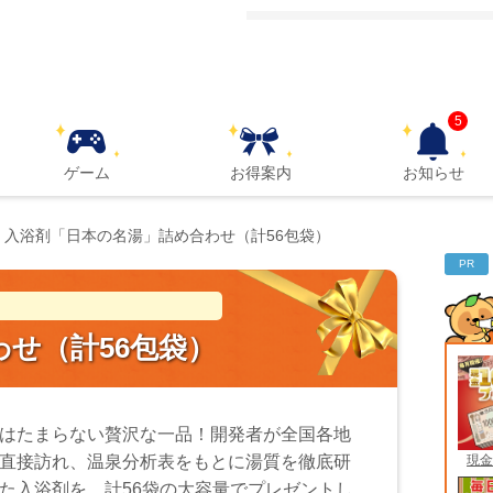
5
ゲーム
お得案内
お知らせ
入浴剤「日本の名湯」詰め合わせ（計56包袋）
PR
せ（計56包袋）
はたまらない贅沢な一品！開発者が全国各地
現金
直接訪れ、温泉分析表をもとに湯質を徹底研
た入浴剤を、計56袋の大容量でプレゼントし