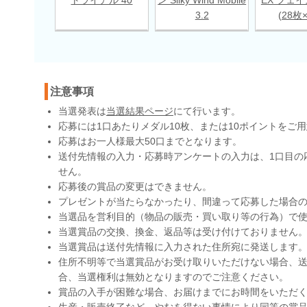
3.2
(28枚
注意事項
当選発表は
当選結果ページ
にて行います。
応募には1口あたりメダル10枚、または10ポイントをご
応募はお一人様最大50口までとなります。
送付先情報の入力・応募時アンケートの入力は、1口目の
せん。
応募後の賞品の変更はできません。
プレゼントが当たらなかったり、間違って応募した場合
当選品を営利目的（物品の販売・買い取り等の行為）で
当選賞品の交換、換金、返品等は受け付けておりません
当選賞品は送付先情報に入力された住所宛に発送します
住所不明等で当選賞品がお受け取りいただけない場合、送
合、当選権利は無効となりますのでご注意ください。
賞品の入手が困難な場合、お届けまでにお時間をいただ
生産・販売終了など、やむを得ない事情により同等の賞