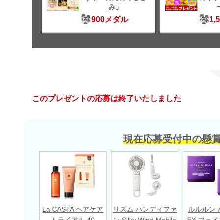
み」
900メダル
1,
このプレゼントの応募は終了いたしました
現在応募受付中の懸
La CASTA ヘアケア
リズム ハンディファ
ルルルン 
トライアル 40
ン Silky Wind Mobile
EX フェ