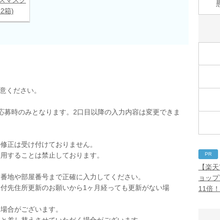
×2箱)
用意ください。
応募時のみとなります。2口目以降の入力内容は変更できま
の修正は受け付けておりません。
PR
使用することは禁止しております。
。
【楽天
。番地や部屋番号まで正確に入力してください。
ョップ
付先住所更新のお願いから1ヶ月経っても更新がない場
11倍
く場合がございます。
品と差し替えさせていただく場合がございます。