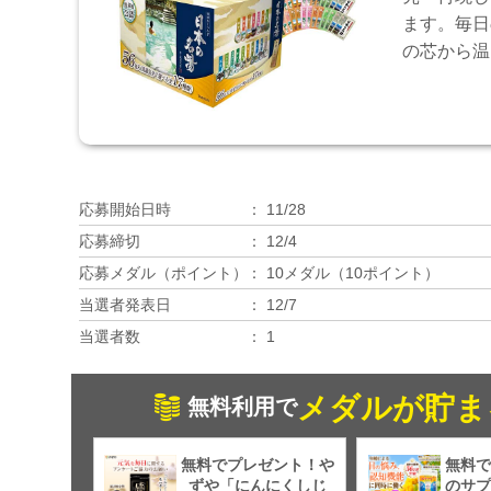
ます。毎日
の芯から温
応募開始日時
11/28
応募締切
12/4
応募メダル（ポイント）
10メダル（10ポイント）
当選者発表日
12/7
当選者数
1
メダルが貯ま
無料利用で
無料でプレゼント！や
無料で
ずや「にんにくしじ
のサプ