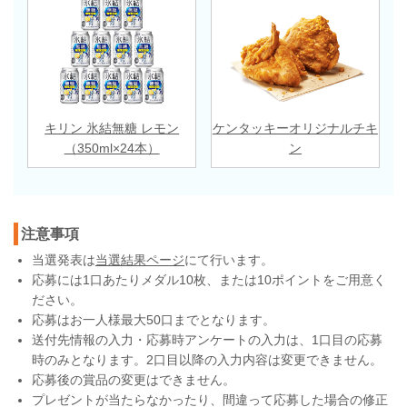
キリン 氷結無糖 レモン
ケンタッキーオリジナルチキ
（350ml×24本）
ン
注意事項
当選発表は
当選結果ページ
にて行います。
応募には1口あたりメダル10枚、または10ポイントをご用意く
ださい。
応募はお一人様最大50口までとなります。
送付先情報の入力・応募時アンケートの入力は、1口目の応募
時のみとなります。2口目以降の入力内容は変更できません。
応募後の賞品の変更はできません。
プレゼントが当たらなかったり、間違って応募した場合の修正