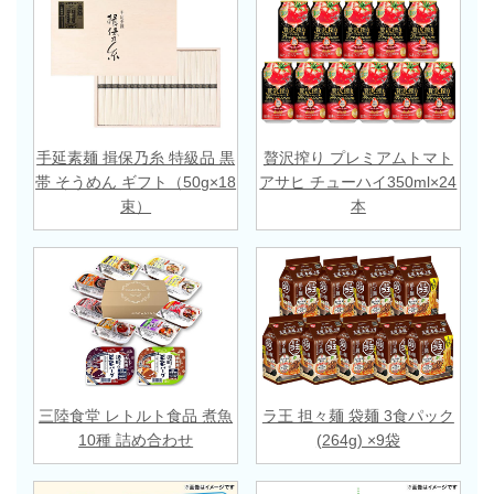
手延素麺 揖保乃糸 特級品 黒
贅沢搾り プレミアムトマト
帯 そうめん ギフト（50g×18
アサヒ チューハイ350ml×24
束）
本
三陸食堂 レトルト食品 煮魚
ラ王 担々麺 袋麺 3食パック
10種 詰め合わせ
(264g) ×9袋