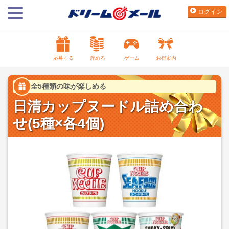
ログイン
応募する
貯める
ゲーム
お得案内
全5種類の味が楽しめる
日清カップヌードル詰め合わ
せ(5種×各4個)