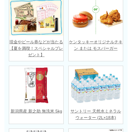
現金やビール券などが当たる
ケンタッキーオリジナルチキ
【夏を満喫！スペシャルプレ
ン または モスバーガー
ゼント】
新潟県産 新之助 無洗米 5kg
サントリー 天然水ミネラル
ウォーター (2L×18本)