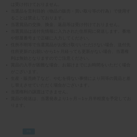
は受け付けておりません。
当選品を営利目的（物品の販売・買い取り等の行為）で使用す
ることは禁止しております。
当選賞品の交換、換金、返品等は受け付けておりません。
当選賞品は送付先情報に入力された住所宛に発送します。番地
や部屋番号まで正確に入力してください。
住所不明等で当選賞品がお受け取りいただけない場合、送付先
住所更新のお願いから1ヶ月経っても更新がない場合、当選権
利は無効となりますのでご注意ください。
賞品の入手が困難な場合、お届けまでにお時間をいただく場合
がございます。
生産・販売終了など、やむを得ない事情により同等の賞品と差
し替えさせていただく場合がございます。
当選権利の譲渡はできません。
賞品の発送は、当選発表より1ヶ月～1ヶ月半程度を予定してお
ります。
PR