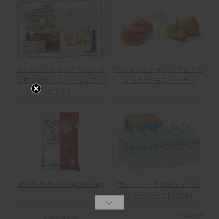
現金やビール券などが当たる
ケンタッキーオリジナルチキ
【夏を満喫！スペシャルプレ
ン または モスバーガー
ゼント】
新潟県産 新之助 無洗米 5kg
サントリー 天然水ミネラル
ウォーター (2L×18本)