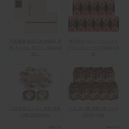
手延素麺 揖保乃糸 特級品 黒
贅沢搾り プレミアムトマト
帯 そうめん ギフト（50g×18
アサヒ チューハイ350ml×24
束）
本
三陸食堂 レトルト食品 煮魚
ラ王 担々麺 袋麺 3食パック
10種 詰め合わせ
(264g) ×9袋