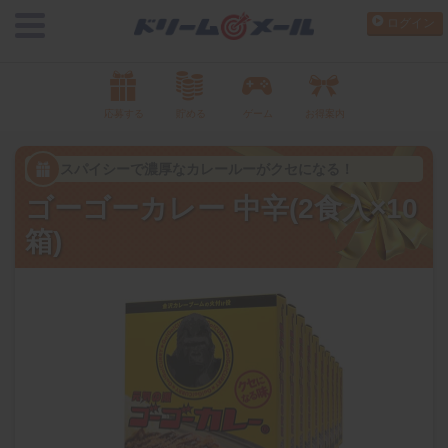
ログイン
応募する
貯める
ゲーム
お得案内
スパイシーで濃厚なカレールーがクセになる！
ゴーゴーカレー 中辛(2食入×10
箱)