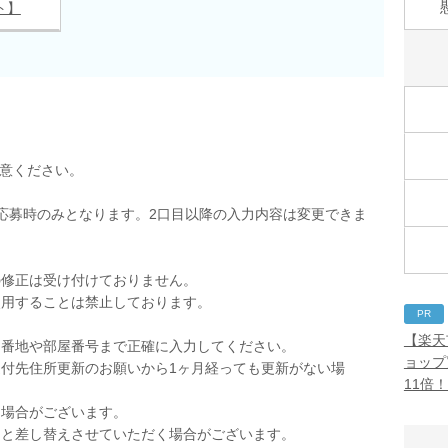
ト】
用意ください。
応募時のみとなります。2口目以降の入力内容は変更できま
の修正は受け付けておりません。
使用することは禁止しております。
PR
。
【楽天
。番地や部屋番号まで正確に入力してください。
ョップ
付先住所更新のお願いから1ヶ月経っても更新がない場
11倍
く場合がございます。
品と差し替えさせていただく場合がございます。