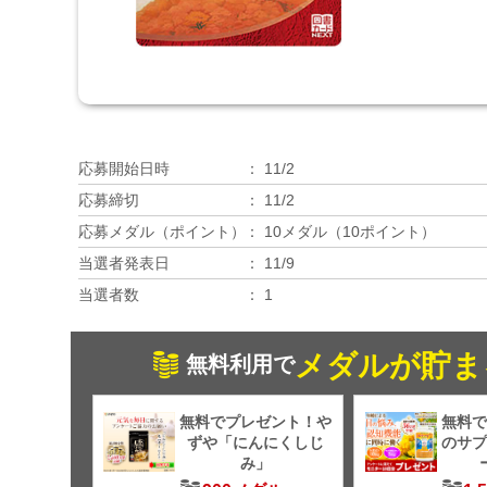
応募開始日時
11/2
応募締切
11/2
応募メダル（ポイント）
10メダル（10ポイント）
当選者発表日
11/9
当選者数
1
メダルが貯ま
無料利用で
無料でプレゼント！や
無料で
ずや「にんにくしじ
のサプ
み」