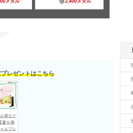
500メダル
2,400メダル
賞プレゼントはこちら
ル券など
【夏を満
ャルプレ