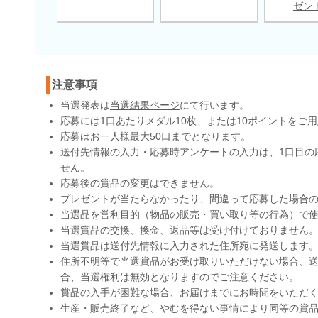
ゼン
注意事項
当選発表は
当選結果ページ
にて行います。
応募には1口あたりメダル10枚、または10ポイントをご
応募はお一人様最大50口までとなります。
送付先情報の入力・応募時アンケートの入力は、1口目の
せん。
応募後の賞品の変更はできません。
プレゼントが当たらなかったり、間違って応募した場合
当選品を営利目的（物品の販売・買い取り等の行為）で
当選賞品の交換、換金、返品等は受け付けておりません
当選賞品は送付先情報に入力された住所宛に発送します
住所不明等で当選賞品がお受け取りいただけない場合、送
合、当選権利は無効となりますのでご注意ください。
賞品の入手が困難な場合、お届けまでにお時間をいただ
生産・販売終了など、やむを得ない事情により同等の賞