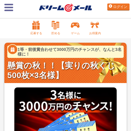
ログイン
応募する
貯める
ゲーム
お得案内
1等・前後賞合わせて3000万円のチャンスが、なんと3名
様に！
懸賞の秋！！【実りの秋くじ
500枚×3名様】