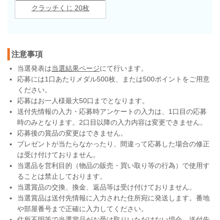
クラッチくじ 20枚
注意事項
当選発表は
当選結果ページ
にて行います。
応募には1口あたりメダル500枚、または500ポイントをご用意
ください。
応募はお一人様最大50口までとなります。
送付先情報の入力・応募時アンケートの入力は、1口目の応募
時のみとなります。2口目以降の入力内容は変更できません。
応募後の賞品の変更はできません。
プレゼントが当たらなかったり、間違って応募した場合の修正
は受け付けておりません。
当選品を営利目的（物品の販売・買い取り等の行為）で使用す
ることは禁止しております。
当選賞品の交換、換金、返品等は受け付けておりません。
当選賞品は送付先情報に入力された住所宛に発送します。番地
や部屋番号まで正確に入力してください。
住所不明等で当選賞品がお受け取りいただけない場合、送付先