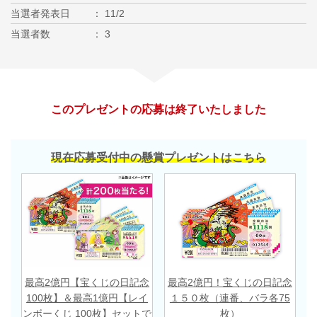
当選者発表日
11/2
当選者数
3
このプレゼントの応募は終了いたしました
現在応募受付中の懸賞プレゼントはこちら
最高2億円【宝くじの日記念
最高2億円！宝くじの日記念
100枚】＆最高1億円【レイ
１５０枚（連番、バラ各75
ンボーくじ 100枚】セットで
枚）