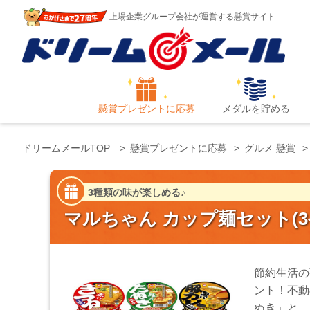
上場企業グループ会社が運営する懸賞サイト
懸賞プレゼントに応募
メダルを貯める
ドリームメールTOP
懸賞プレゼントに応募
グルメ 懸賞
3種類の味が楽しめる♪
マルちゃん カップ麺セット(3
節約生活の
ント！不動
ぬき」と、