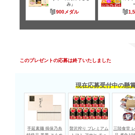
み」
900メダル
1,
このプレゼントの応募は終了いたしました
現在応募受付中の懸
手延素麺 揖保乃糸
贅沢搾り プレミアム
三陸食堂 
特級品 黒帯 そうめ
トマト アサヒ チュ
品 煮魚10