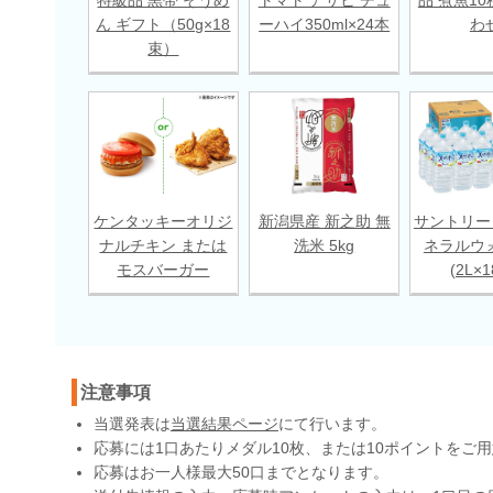
ん ギフト（50g×18
ーハイ350ml×24本
わ
束）
ケンタッキーオリジ
新潟県産 新之助 無
サントリー
ナルチキン または
洗米 5kg
ネラルウ
モスバーガー
(2L×
注意事項
当選発表は
当選結果ページ
にて行います。
応募には1口あたりメダル10枚、または10ポイントをご
応募はお一人様最大50口までとなります。