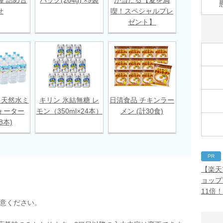
せ
喫！スペシャルプレ
ゼント】
 天然水ミ
キリン 氷結無糖 レ
日清食品 チキンラー
ォーター
モン（350ml×24本）
メン (計30食)
18本)
PR
【楽天
ョップ
11倍
用意ください。