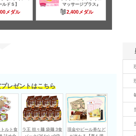
ールドＳ】
マッサージプラス』
500メダル
2,400メダル
賞プレゼントはこちら
レトルト食
ラ王 担々麺 袋麺 3食
現金やビール券など
種 詰め合
パック(264g) ×9袋
が当たる【夏を満