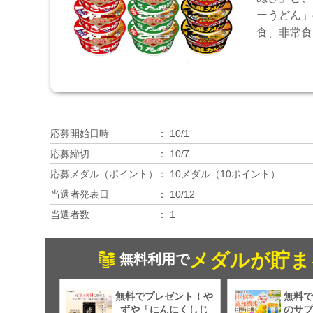
ーうどん」
食、非常食
応募開始日時
10/1
応募締切
10/7
応募メダル（ポイント）
10メダル（10ポイント）
当選者発表日
10/12
当選者数
1
メダルが貯ま
無料利用で
無料でプレゼント！や
無料で
ずや「にんにくしじ
のサプ