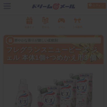
ログイン
応募する
貯める
ゲーム
お得案内
華やかな香りが嬉しい柔軟剤
フレグランスニュービーズ ジ
ェル 本体1個+つめかえ用3 個