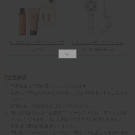
La CASTA ヘアケアトライア
リズム ハンディファン Silky
ル 40
Wind Mobile 3.2
注意事項
当選発表は
当選結果ページ
にて行います。
応募には1口あたりメダル10枚、または10ポイントをご用意く
ださい。
応募はお一人様最大50口までとなります。
送付先情報の入力・応募時アンケートの入力は、1口目の応募
時のみとなります。2口目以降の入力内容は変更できません。
応募後の賞品の変更はできません。
プレゼントが当たらなかったり、間違って応募した場合の修正