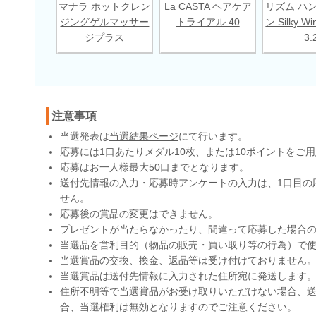
マナラ ホットクレン
La CASTA ヘアケア
リズム ハ
ジングゲルマッサー
トライアル 40
ン Silky Wi
ジプラス
3.
注意事項
当選発表は
当選結果ページ
にて行います。
応募には1口あたりメダル10枚、または10ポイントをご
応募はお一人様最大50口までとなります。
送付先情報の入力・応募時アンケートの入力は、1口目の
せん。
応募後の賞品の変更はできません。
プレゼントが当たらなかったり、間違って応募した場合
当選品を営利目的（物品の販売・買い取り等の行為）で
当選賞品の交換、換金、返品等は受け付けておりません
当選賞品は送付先情報に入力された住所宛に発送します
住所不明等で当選賞品がお受け取りいただけない場合、送
合、当選権利は無効となりますのでご注意ください。