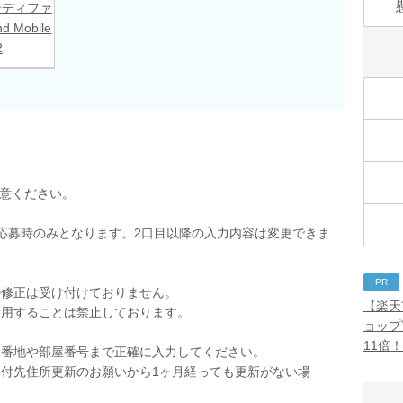
ンディファ
nd Mobile
2
用意ください。
応募時のみとなります。2口目以降の入力内容は変更できま
PR
の修正は受け付けておりません。
【楽天
使用することは禁止しております。
ョップ
。
11倍
。番地や部屋番号まで正確に入力してください。
付先住所更新のお願いから1ヶ月経っても更新がない場