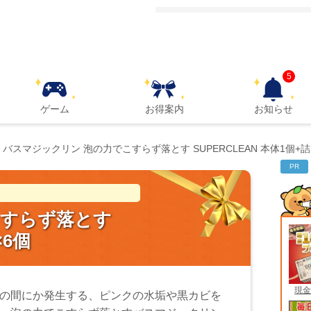
5
ゲーム
お得案内
お知らせ
バスマジックリン 泡の力でこすらず落とす SUPERCLEAN 本体1個+詰
PR
！
こすらず落とす
×6個
現金
の間にか発生する、ピンクの水垢や黒カビを