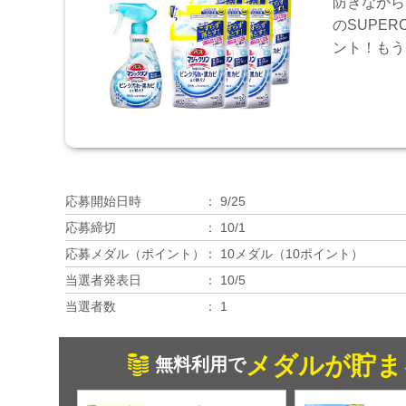
防ぎながら
のSUPE
ント！もう
応募開始日時
9/25
応募締切
10/1
応募メダル（ポイント）
10メダル（10ポイント）
当選者発表日
10/5
当選者数
1
メダルが貯ま
無料利用で