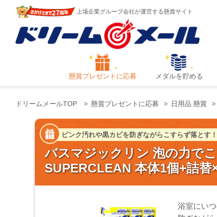
上場企業グループ会社が運営する懸賞サイト
懸賞プレゼントに応募
メダルを貯める
ドリームメールTOP
懸賞プレゼントに応募
日用品 懸賞
ピンク汚れや黒カビを防ぎながらこすらず落とす
バスマジックリン 泡の力で
SUPERCLEAN 本体1個+詰替
浴室にいつ