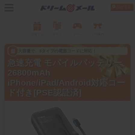
ログイン
応募する
貯める
ゲーム
お得案内
大容量で、3タイプの電源コードに対応！
急速充電 モバイルバッテリー
26800mAh
iPhone/iPad/Android対応コー
ド付き[PSE認証済]