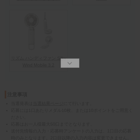
リズム ハンディファン Silky
Wind Mobile 3.2
注意事項
当選発表は
当選結果ページ
にて行います。
応募には1口あたりメダル10枚、または10ポイントをご用意く
ださい。
応募はお一人様最大50口までとなります。
送付先情報の入力・応募時アンケートの入力は、1口目の応募
時のみとなります。2口目以降の入力内容は変更できません。