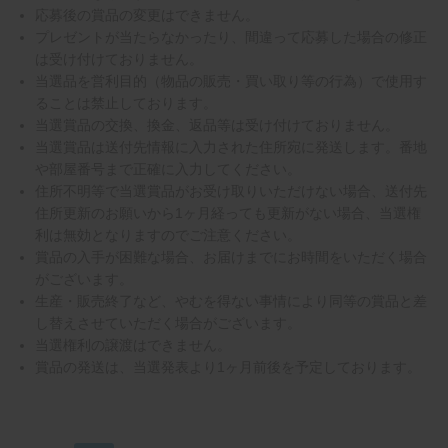
応募後の賞品の変更はできません。
プレゼントが当たらなかったり、間違って応募した場合の修正
は受け付けておりません。
当選品を営利目的（物品の販売・買い取り等の行為）で使用す
ることは禁止しております。
当選賞品の交換、換金、返品等は受け付けておりません。
当選賞品は送付先情報に入力された住所宛に発送します。番地
や部屋番号まで正確に入力してください。
住所不明等で当選賞品がお受け取りいただけない場合、送付先
住所更新のお願いから1ヶ月経っても更新がない場合、当選権
利は無効となりますのでご注意ください。
賞品の入手が困難な場合、お届けまでにお時間をいただく場合
がございます。
生産・販売終了など、やむを得ない事情により同等の賞品と差
し替えさせていただく場合がございます。
当選権利の譲渡はできません。
賞品の発送は、当選発表より1ヶ月前後を予定しております。