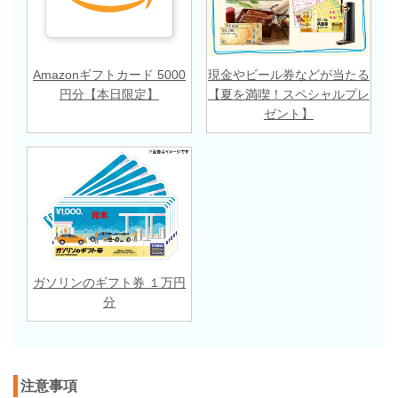
Amazonギフトカード 5000
現金やビール券などが当たる
円分【本日限定】
【夏を満喫！スペシャルプレ
ゼント】
ガソリンのギフト券 １万円
分
注意事項