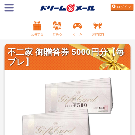
ログイン
応募する
貯める
ゲーム
お得案内
不二家 御贈答券 5000円分【毎
プレ】