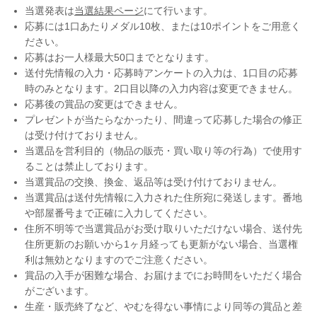
当選発表は
当選結果ページ
にて行います。
応募には1口あたりメダル10枚、または10ポイントをご用意く
ださい。
応募はお一人様最大50口までとなります。
送付先情報の入力・応募時アンケートの入力は、1口目の応募
時のみとなります。2口目以降の入力内容は変更できません。
応募後の賞品の変更はできません。
プレゼントが当たらなかったり、間違って応募した場合の修正
は受け付けておりません。
当選品を営利目的（物品の販売・買い取り等の行為）で使用す
ることは禁止しております。
当選賞品の交換、換金、返品等は受け付けておりません。
当選賞品は送付先情報に入力された住所宛に発送します。番地
や部屋番号まで正確に入力してください。
住所不明等で当選賞品がお受け取りいただけない場合、送付先
住所更新のお願いから1ヶ月経っても更新がない場合、当選権
利は無効となりますのでご注意ください。
賞品の入手が困難な場合、お届けまでにお時間をいただく場合
がございます。
生産・販売終了など、やむを得ない事情により同等の賞品と差