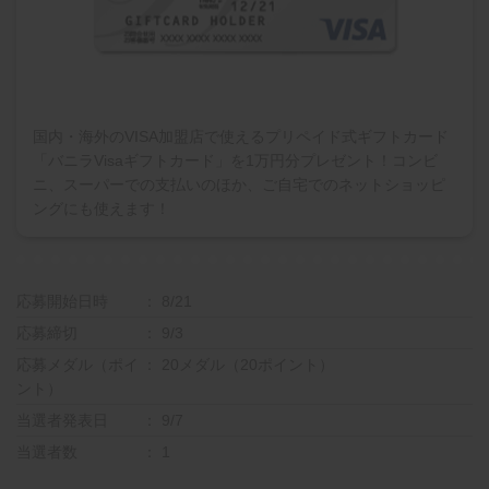
国内・海外のVISA加盟店で使えるプリペイド式ギフトカード
「バニラVisaギフトカード」を1万円分プレゼント！コンビ
ニ、スーパーでの支払いのほか、ご自宅でのネットショッピ
ングにも使えます！
応募開始日時
8/21
応募締切
9/3
応募メダル（ポイ
20メダル（20ポイント）
ント）
当選者発表日
9/7
当選者数
1