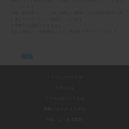
賞品の入手が困難な場合、お届けまでにお時間をいただく場合
がございます。
生産・販売終了など、やむを得ない事情により同等の賞品と差
し替えさせていただく場合がございます。
当選権利の譲渡はできません。
賞品の発送は、当選発表より1ヶ月前後を予定しております。
PR
ドリームメールとは
メダルとは
ドリームポイントとは
無料メルマガ ドリマガ
FAQ／よくある質問