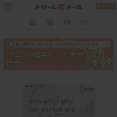
ログイン
応募する
貯める
ゲーム
お得案内
使い勝手良いギフトカードを1万円分プレゼント！
バニラVISAギフトカード 1万
円分