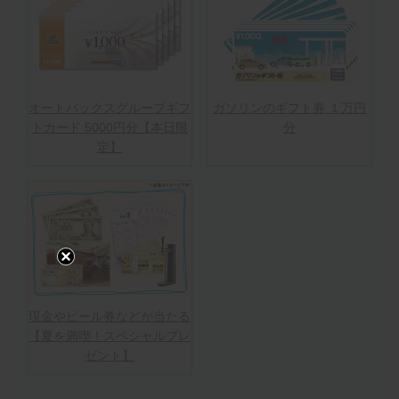
オートバックスグループギフ
ガソリンのギフト券 １万円
トカード 5000円分【本日限
分
定】
現金やビール券などが当たる
【夏を満喫！スペシャルプレ
ゼント】