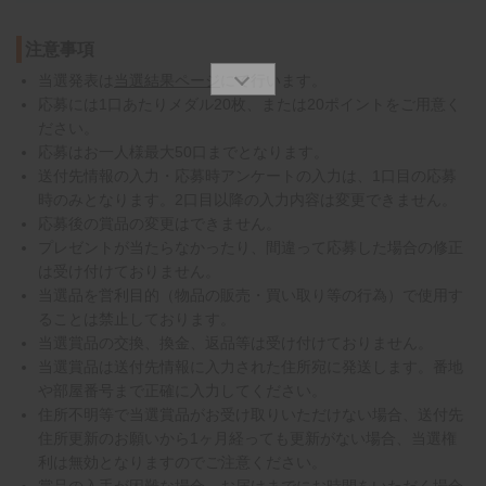
注意事項
当選発表は
当選結果ページ
にて行います。
応募には1口あたりメダル20枚、または20ポイントをご用意く
ださい。
応募はお一人様最大50口までとなります。
送付先情報の入力・応募時アンケートの入力は、1口目の応募
時のみとなります。2口目以降の入力内容は変更できません。
応募後の賞品の変更はできません。
プレゼントが当たらなかったり、間違って応募した場合の修正
は受け付けておりません。
当選品を営利目的（物品の販売・買い取り等の行為）で使用す
ることは禁止しております。
当選賞品の交換、換金、返品等は受け付けておりません。
当選賞品は送付先情報に入力された住所宛に発送します。番地
や部屋番号まで正確に入力してください。
住所不明等で当選賞品がお受け取りいただけない場合、送付先
住所更新のお願いから1ヶ月経っても更新がない場合、当選権
利は無効となりますのでご注意ください。