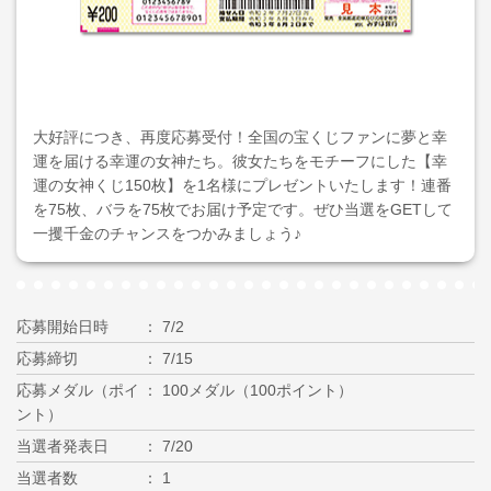
大好評につき、再度応募受付！全国の宝くじファンに夢と幸
運を届ける幸運の女神たち。彼女たちをモチーフにした【幸
運の女神くじ150枚】を1名様にプレゼントいたします！連番
を75枚、バラを75枚でお届け予定です。ぜひ当選をGETして
一攫千金のチャンスをつかみましょう♪
応募開始日時
7/2
応募締切
7/15
応募メダル（ポイ
100メダル（100ポイント）
ント）
当選者発表日
7/20
当選者数
1