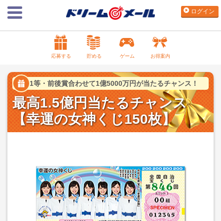
ログイン
応募する
貯める
ゲーム
お得案内
1等・前後賞合わせて1億5000万円が当たるチャンス！
最高1.5億円当たるチャンス
【幸運の女神くじ150枚】