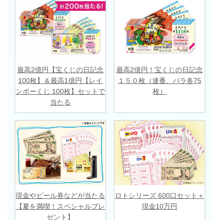
最高2億円【宝くじの日記念
最高2億円！宝くじの日記念
100枚】＆最高1億円【レイ
１５０枚（連番、バラ各75
ンボーくじ 100枚】セットで
枚）
当たる
現金やビール券などが当たる
ロトシリーズ 600口セット＋
【夏を満喫！スペシャルプレ
現金10万円
ゼント】