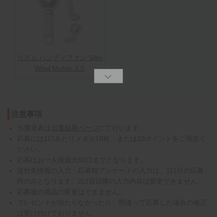
リズム ハンディファン Silky
Wind Mobile 3.2
注意事項
当選発表は
当選結果ページ
にて行います。
応募には1口あたりメダル10枚、または10ポイントをご用意く
ださい。
応募はお一人様最大50口までとなります。
送付先情報の入力・応募時アンケートの入力は、1口目の応募
時のみとなります。2口目以降の入力内容は変更できません。
応募後の賞品の変更はできません。
プレゼントが当たらなかったり、間違って応募した場合の修正
は受け付けておりません。