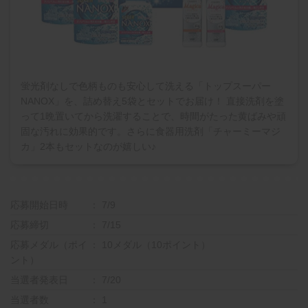
蛍光剤なしで色柄ものも安心して洗える「トップスーパー
NANOX」を、詰め替え5袋とセットでお届け！ 直接洗剤を塗
って1晩置いてから洗濯することで、時間がたった黄ばみや頑
固な汚れに効果的です。さらに食器用洗剤「チャーミーマジ
カ」2本もセットなのが嬉しい♪
応募開始日時
7/9
応募締切
7/15
応募メダル（ポイ
10メダル（10ポイント）
ント）
当選者発表日
7/20
当選者数
1