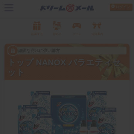
ログイン
応募する
貯める
ゲーム
お得案内
頑固な汚れに強い味方
トップ NANOX バラエティセ
ット