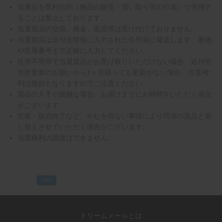
当選品を営利目的（物品の販売・買い取り等の行為）で使用す
ることは禁止しております。
当選賞品の交換、換金、返品等は受け付けておりません。
当選賞品は送付先情報に入力された住所宛に発送します。番地
や部屋番号まで正確に入力してください。
住所不明等で当選賞品がお受け取りいただけない場合、送付先
住所更新のお願いから1ヶ月経っても更新がない場合、当選権
利は無効となりますのでご注意ください。
賞品の入手が困難な場合、お届けまでにお時間をいただく場合
がございます。
生産・販売終了など、やむを得ない事情により同等の賞品と差
し替えさせていただく場合がございます。
当選権利の譲渡はできません。
PR
ドリームメールとは