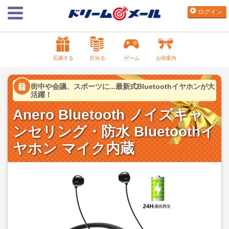
ログイン
応募する
貯める
ゲーム
お得案内
街中や会議、スポーツに...最新式Bluetoothイヤホンが大
活躍！
Anero Bluetooth ノイズキャ
ンセリング・防水 Bluetoothイ
ヤホン マイク内蔵