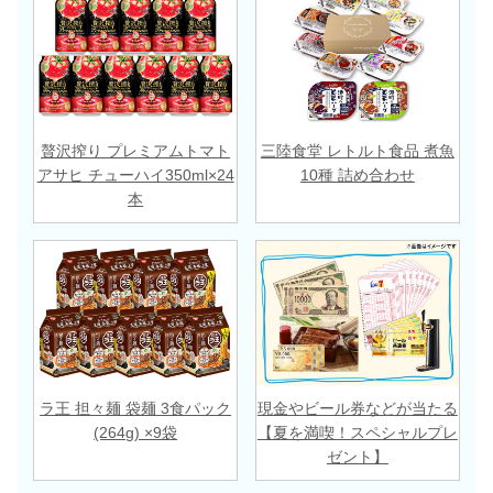
贅沢搾り プレミアムトマト
三陸食堂 レトルト食品 煮魚
アサヒ チューハイ350ml×24
10種 詰め合わせ
本
ラ王 担々麺 袋麺 3食パック
現金やビール券などが当たる
(264g) ×9袋
【夏を満喫！スペシャルプレ
ゼント】