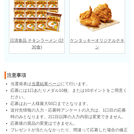
日清食品 チキンラーメン (計
ケンタッキーオリジナルチキ
30食)
ン
注意事項
当選発表は
当選結果ページ
にて行います。
応募には1口あたりメダル10枚、または10ポイントをご用意く
ださい。
応募はお一人様最大50口までとなります。
送付先情報の入力・応募時アンケートの入力は、1口目の応募
時のみとなります。2口目以降の入力内容は変更できません。
応募後の賞品の変更はできません。
プレゼントが当たらなかったり、間違って応募した場合の修正