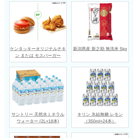
ケンタッキーオリジナルチキ
新潟県産 新之助 無洗米 5kg
ン または モスバーガー
サントリー 天然水ミネラル
キリン 氷結無糖 レモン
ウォーター (2L×18本)
（350ml×24本）