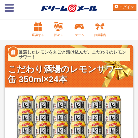
ログイン
応募する
貯める
ゲーム
お得案内
厳選したレモンを丸ごと漬け込んだ、こだわりのレモン
サワー！
こだわり酒場のレモンサワー
缶 350ml×24本