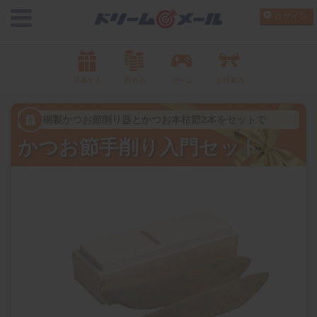
ログイン
応募する
貯める
ゲーム
お得案内
桐製かつお節削り器とかつお本枯節2本をセットで
かつお節手削り入門セット