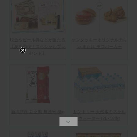
現金やビール券などが当たる
ケンタッキーオリジナルチキ
【夏を満喫！スペシャルプレ
ン または モスバーガー
ゼント】
新潟県産 新之助 無洗米 5kg
サントリー 天然水ミネラル
ウォーター (2L×18本)