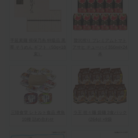
手延素麺 揖保乃糸 特級品 黒
贅沢搾り プレミアムトマト
帯 そうめん ギフト（50g×18
アサヒ チューハイ350ml×24
束）
本
三陸食堂 レトルト食品 煮魚
ラ王 担々麺 袋麺 3食パック
10種 詰め合わせ
(264g) ×9袋