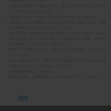
は受け付けておりません。
当選品を営利目的（物品の販売・買い取り等の行為）で使用す
ることは禁止しております。
当選賞品の交換、換金、返品等は受け付けておりません。
当選賞品は送付先情報に入力された住所宛に発送します。番地
や部屋番号まで正確に入力してください。
住所不明等で当選賞品がお受け取りいただけない場合、送付先
住所更新のお願いから1ヶ月経っても更新がない場合、当選権
利は無効となりますのでご注意ください。
賞品の入手が困難な場合、お届けまでにお時間をいただく場合
がございます。
生産・販売終了など、やむを得ない事情により同等の賞品と差
し替えさせていただく場合がございます。
当選権利の譲渡はできません。
賞品の発送は、当選発表より1ヶ月前後を予定しております。
PR