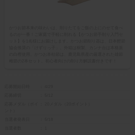
かつお節本来の味わいは、削りたてをご飯の上にのせて食べ
るのが一番！ご家庭で手軽に削れる【かつお節手削り入門セ
ット】を1名様にお届けします。かつお節削り器は、日本鰹節
協会推奨の「けずりっ子」。外箱は桐製、カンナ台は本格派
の白樫使用。かつお本枯節は、鹿児島県産の厳選された雄節
雌節の2本セット。初心者向けの削り方解説書付きです！
応募開始日時
4/29
応募締切
5/12
応募メダル（ポイ
20メダル（20ポイント）
ント）
当選者発表日
5/18
当選者数
1