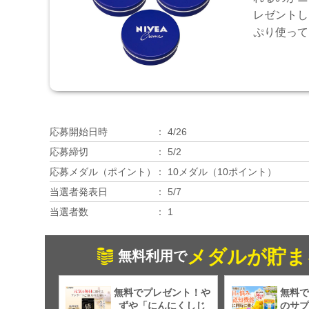
レゼントし
ぷり使って
応募開始日時
4/26
応募締切
5/2
応募メダル（ポイント）
10メダル（10ポイント）
当選者発表日
5/7
当選者数
1
メダルが貯ま
無料利用で
無料でプレゼント！や
無料で
ずや「にんにくしじ
のサプ