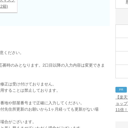
×2箱)
用意ください。
応募時のみとなります。2口目以降の入力内容は変更できま
の修正は受け付けておりません。
PR
使用することは禁止しております。
。
【楽天
。番地や部屋番号まで正確に入力してください。
ョップ
付先住所更新のお願いから1ヶ月経っても更新がない場
11倍
く場合がございます。
品と差し替えさせていただく場合がございます。