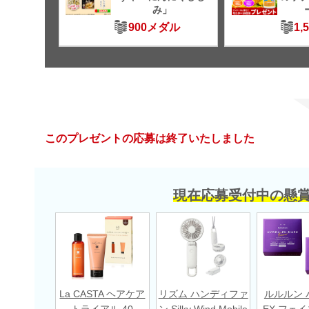
み」
900メダル
1,
このプレゼントの応募は終了いたしました
現在応募受付中の懸
La CASTA ヘアケア
リズム ハンディファ
ルルルン 
トライアル 40
ン Silky Wind Mobile
EX フェ