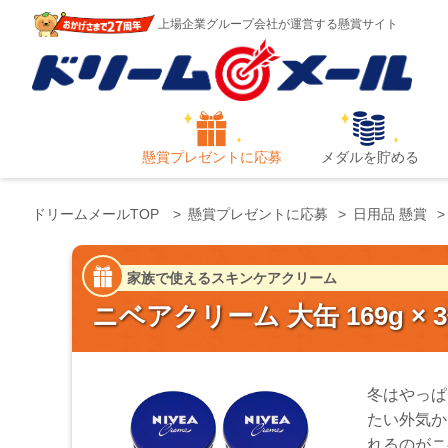
上場企業グループ会社が運営する懸賞サイト
懸賞プレゼントに応募
メダルを貯める
ドリームメールTOP
懸賞プレゼントに応募
日用品 懸賞
家族で使えるスキンケアクリーム
ニベアクリーム 大缶 169g ×
冬はやっぱ
たい外気か
れるのがニ