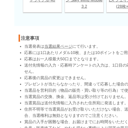
3.2
(28枚
注意事項
当選発表は
当選結果ページ
にて行います。
応募には1口あたりメダル10枚、または10ポイントをご
応募はお一人様最大50口までとなります。
送付先情報の入力・応募時アンケートの入力は、1口目の
せん。
応募後の賞品の変更はできません。
プレゼントが当たらなかったり、間違って応募した場合
当選品を営利目的（物品の販売・買い取り等の行為）で
当選賞品の交換、換金、返品等は受け付けておりません
当選賞品は送付先情報に入力された住所宛に発送します
住所不明等で当選賞品がお受け取りいただけない場合、送
合、当選権利は無効となりますのでご注意ください。
賞品の入手が困難な場合、お届けまでにお時間をいただ
生産・販売終了など、やむを得ない事情により同等の賞