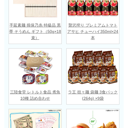
手延素麺 揖保乃糸 特級品 黒
贅沢搾り プレミアムトマト
帯 そうめん ギフト（50g×18
アサヒ チューハイ350ml×24
束）
本
三陸食堂 レトルト食品 煮魚
ラ王 担々麺 袋麺 3食パック
10種 詰め合わせ
(264g) ×9袋