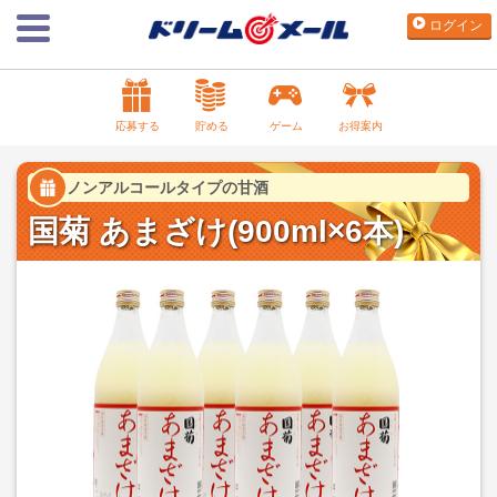
ログイン
応募する
貯める
ゲーム
お得案内
ノンアルコールタイプの甘酒
国菊 あまざけ(900ml×6本)