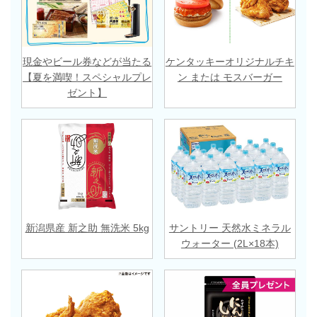
現金やビール券などが当たる
ケンタッキーオリジナルチキ
【夏を満喫！スペシャルプレ
ン または モスバーガー
ゼント】
新潟県産 新之助 無洗米 5kg
サントリー 天然水ミネラル
ウォーター (2L×18本)