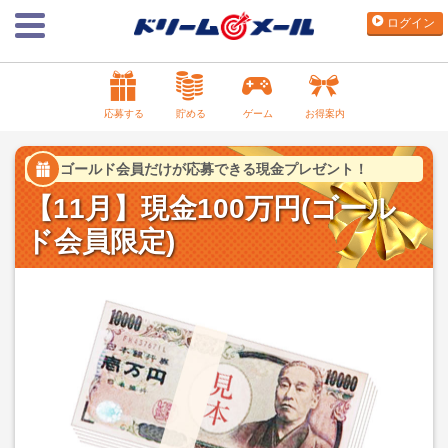
ログイン
応募する
貯める
ゲーム
お得案内
ゴールド会員だけが応募できる現金プレゼント！
【11月】現金100万円(ゴール
ド会員限定)