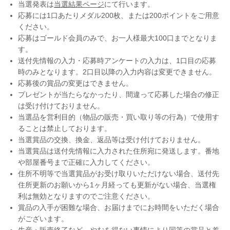
当選発表は
当選結果ページ
にて行います。
応募には1口あたりメダル200枚、または200ポイントをご用意
ください。
応募はゴールド会員のみで、お一人様最大100口までとなりま
す。
送付先情報の入力・応募時アンケートの入力は、1口目の応募
時のみとなります。2口目以降の入力内容は変更できません。
応募後の賞品の変更はできません。
プレゼントが当たらなかったり、間違って応募した場合の修正
は受け付けておりません。
当選品を営利目的（物品の販売・買い取り等の行為）で使用す
ることは禁止しております。
当選賞品の交換、換金、返品等は受け付けておりません。
当選賞品は送付先情報に入力された住所宛に発送します。番地
や部屋番号まで正確に入力してください。
住所不明等で当選賞品がお受け取りいただけない場合、送付先
住所更新のお願いから1ヶ月経っても更新がない場合、当選権
利は無効となりますのでご注意ください。
賞品の入手が困難な場合、お届けまでにお時間をいただく場合
がございます。
生産・販売終了など、やむを得ない事情により同等の賞品と差