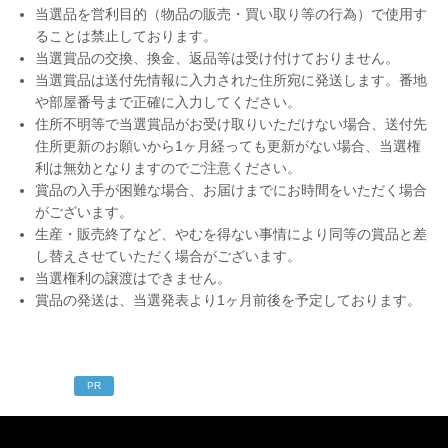
当選品を営利目的（物品の販売・買い取り等の行為）で使用す
ることは禁止しております。
当選賞品の交換、換金、返品等は受け付けておりません。
当選賞品は送付先情報に入力された住所宛に発送します。番地
や部屋番号まで正確に入力してください。
住所不明等で当選賞品がお受け取りいただけない場合、送付先
住所更新のお願いから1ヶ月経っても更新がない場合、当選権
利は無効となりますのでご注意ください。
賞品の入手が困難な場合、お届けまでにお時間をいただく場合
がございます。
生産・販売終了など、やむを得ない事情により同等の賞品と差
し替えさせていただく場合がございます。
当選権利の譲渡はできません。
賞品の発送は、当選発表より1ヶ月前後を予定しております。
PR