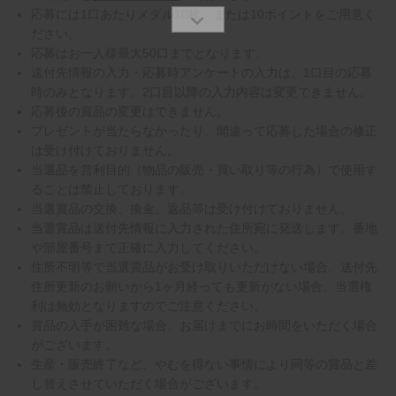
応募には1口あたりメダル10枚、または10ポイントをご用意く
ださい。
応募はお一人様最大50口までとなります。
送付先情報の入力・応募時アンケートの入力は、1口目の応募
時のみとなります。2口目以降の入力内容は変更できません。
応募後の賞品の変更はできません。
プレゼントが当たらなかったり、間違って応募した場合の修正
は受け付けておりません。
当選品を営利目的（物品の販売・買い取り等の行為）で使用す
ることは禁止しております。
当選賞品の交換、換金、返品等は受け付けておりません。
当選賞品は送付先情報に入力された住所宛に発送します。番地
や部屋番号まで正確に入力してください。
住所不明等で当選賞品がお受け取りいただけない場合、送付先
住所更新のお願いから1ヶ月経っても更新がない場合、当選権
利は無効となりますのでご注意ください。
賞品の入手が困難な場合、お届けまでにお時間をいただく場合
がございます。
生産・販売終了など、やむを得ない事情により同等の賞品と差
し替えさせていただく場合がございます。