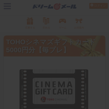
ログイン
応募する
貯める
ゲーム
お得案内
TOHOシネマズギフトカード
5000円分【毎プレ】