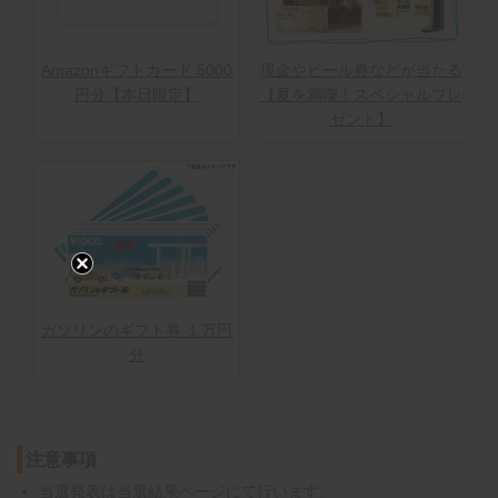
Amazonギフトカード 5000
現金やビール券などが当たる
円分【本日限定】
【夏を満喫！スペシャルプレ
ゼント】
ガソリンのギフト券 １万円
分
注意事項
当選発表は
当選結果ページ
にて行います。