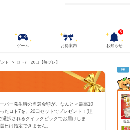
5
ゲーム
お得案内
お知らせ
ゼント
ロト7 20口【毎プレ】
PR
ーバー発生時の当選金額が、なんと＜最高10
ったロト7を、20口セットでプレゼント！(理
動で選択されるクイックピックでお届けしま
現金
選日は指定できません。