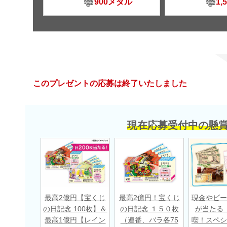
900メダル
1,
このプレゼントの応募は終了いたしました
現在応募受付中の懸
最高2億円【宝くじ
最高2億円！宝くじ
現金やビー
の日記念 100枚】＆
の日記念 １５０枚
が当たる
最高1億円【レイン
（連番、バラ各75
喫！スペシ