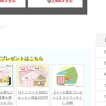
500メダル
2,400メダル
賞プレゼントはこちら
ル券など
ロトシリーズ 600口
【メール限定プレゼ
【夏を満
セット＋現金10万円
ント】スクラッチく
ャルプレ
じ 20枚