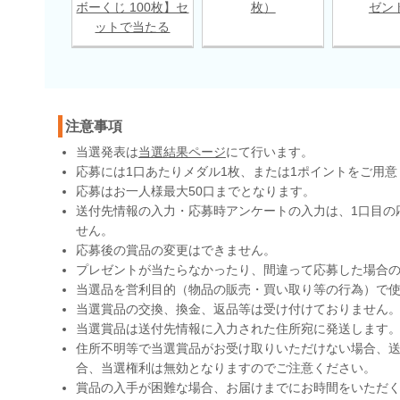
ボーくじ 100枚】セ
枚）
ゼン
ットで当たる
注意事項
当選発表は
当選結果ページ
にて行います。
応募には1口あたりメダル1枚、または1ポイントをご用意
応募はお一人様最大50口までとなります。
送付先情報の入力・応募時アンケートの入力は、1口目の
せん。
応募後の賞品の変更はできません。
プレゼントが当たらなかったり、間違って応募した場合
当選品を営利目的（物品の販売・買い取り等の行為）で
当選賞品の交換、換金、返品等は受け付けておりません
当選賞品は送付先情報に入力された住所宛に発送します
住所不明等で当選賞品がお受け取りいただけない場合、送
合、当選権利は無効となりますのでご注意ください。
賞品の入手が困難な場合、お届けまでにお時間をいただ