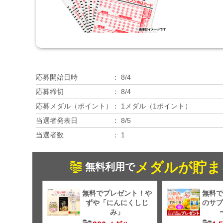
応募開始日時
8/4
応募締切
8/4
応募メダル（ポイント）
1メダル（1ポイント）
当選者発表日
8/5
当選者数
1
メダルが貯ま
無料利用で
無料でプレゼント！や
無料で
ずや「にんにくしじ
のサプ
み」