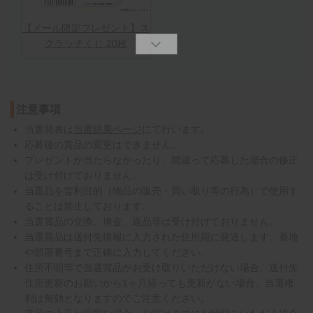
【メール限定プレゼント】ス
クラッチくじ 20枚
注意事項
当選発表は
当選結果ページ
にて行います。
応募後の賞品の変更はできません。
プレゼントが当たらなかったり、間違って応募した場合の修正
は受け付けておりません。
当選品を営利目的（物品の販売・買い取り等の行為）で使用す
ることは禁止しております。
当選賞品の交換、換金、返品等は受け付けておりません。
当選賞品は送付先情報に入力された住所宛に発送します。番地
や部屋番号まで正確に入力してください。
住所不明等で当選賞品がお受け取りいただけない場合、送付先
住所更新のお願いから1ヶ月経っても更新がない場合、当選権
利は無効となりますのでご注意ください。