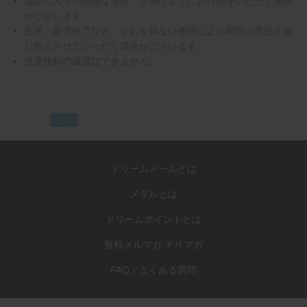
賞品の入手が困難な場合、お届けまでにお時間をいただく場合
がございます。
生産・販売終了など、やむを得ない事情により同等の賞品と差
し替えさせていただく場合がございます。
当選権利の譲渡はできません。
PR
ドリームメールとは
メダルとは
ドリームポイントとは
無料メルマガ ドリマガ
FAQ／よくある質問