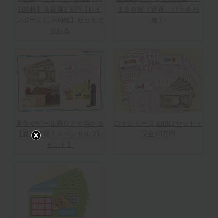
100枚】＆最高1億円【レイ
１５０枚（連番、バラ各75
ンボーくじ 100枚】セットで
枚）
当たる
現金やビール券などが当たる
ロトシリーズ 600口セット＋
【夏を満喫！スペシャルプレ
現金10万円
ゼント】