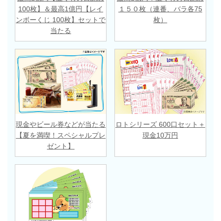
100枚】＆最高1億円【レイ
１５０枚（連番、バラ各75
ンボーくじ 100枚】セットで
枚）
当たる
現金やビール券などが当たる
ロトシリーズ 600口セット＋
【夏を満喫！スペシャルプレ
現金10万円
ゼント】