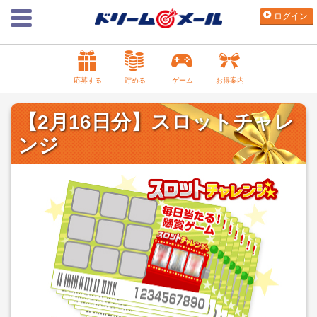
ログイン
応募する
貯める
ゲーム
お得案内
【2月16日分】スロットチャレ
ンジ