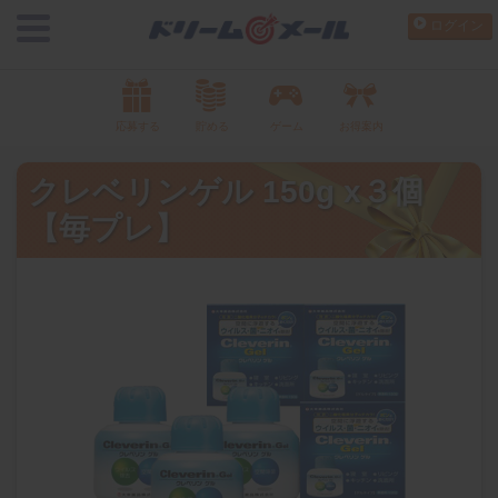
ログイン
応募する
貯める
ゲーム
お得案内
クレベリンゲル 150g x３個
【毎プレ】