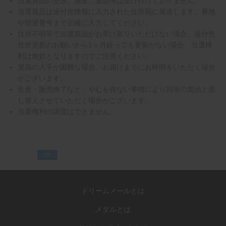
当選賞品の交換、換金、返品等は受け付けておりません。
当選賞品は送付先情報に入力された住所宛に発送します。番地
や部屋番号まで正確に入力してください。
住所不明等で当選賞品がお受け取りいただけない場合、送付先
住所更新のお願いから1ヶ月経っても更新がない場合、当選権
利は無効となりますのでご注意ください。
賞品の入手が困難な場合、お届けまでにお時間をいただく場合
がございます。
生産・販売終了など、やむを得ない事情により同等の賞品と差
し替えさせていただく場合がございます。
当選権利の譲渡はできません。
PR
ドリームメールとは
メダルとは