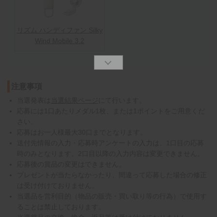
リズム ハンディファン Silky
Wind Mobile 3.2
注意事項
当選発表は
当選結果ページ
にて行います。
応募には1口あたりメダル1枚、または1ポイントをご用意くだ
さい。
応募はお一人様最大30口までとなります。
送付先情報の入力・応募時アンケートの入力は、1口目の応募
時のみとなります。2口目以降の入力内容は変更できません。
応募後の賞品の変更はできません。
プレゼントが当たらなかったり、間違って応募した場合の修正
は受け付けておりません。
当選品を営利目的（物品の販売・買い取り等の行為）で使用す
ることは禁止しております。