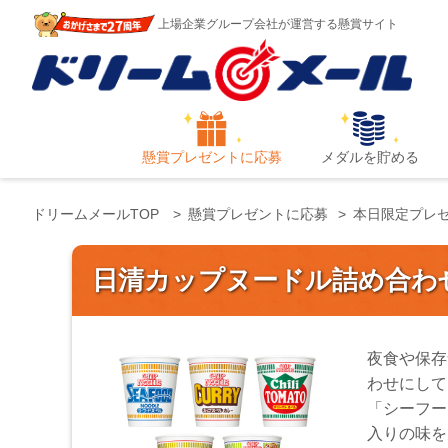
上場企業グループ会社が運営する懸賞サイト
懸賞プレゼントに応募
メダルを貯める
ドリームメールTOP
懸賞プレゼントに応募
本日限定プレ
日清カップヌードル詰め合わせ
夜食や保存
わせにして
「シーフー
入りの味を