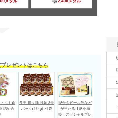
500メダル
2,400メダル
賞プレゼントはこちら
レトルト食
ラ王 担々麺 袋麺 3食
現金やビール券など
種 詰め合
パック(264g) ×9袋
が当たる【夏を満
せ
喫！スペシャルプレ