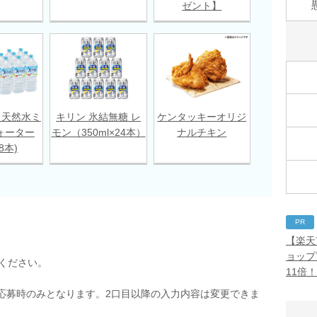
ゼント】
 天然水ミ
キリン 氷結無糖 レ
ケンタッキーオリジ
ォーター
モン（350ml×24本）
ナルチキン
18本)
PR
【楽天
ョップ
ください。
11倍
応募時のみとなります。2口目以降の入力内容は変更できま