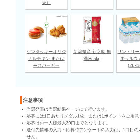
束）
ケンタッキーオリジ
新潟県産 新之助 無
サントリー
ナルチキン または
洗米 5kg
ネラルウ
モスバーガー
(2L×
注意事項
当選発表は
当選結果ページ
にて行います。
応募には1口あたりメダル1枚、または1ポイントをご用意
応募はお一人様最大30口までとなります。
送付先情報の入力・応募時アンケートの入力は、1口目の
せん。