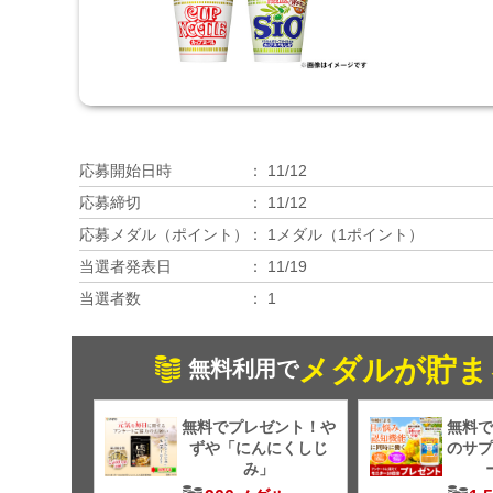
応募開始日時
11/12
応募締切
11/12
応募メダル（ポイント）
1メダル（1ポイント）
当選者発表日
11/19
当選者数
1
メダルが貯ま
無料利用で
無料でプレゼント！や
無料で
ずや「にんにくしじ
のサプ
み」