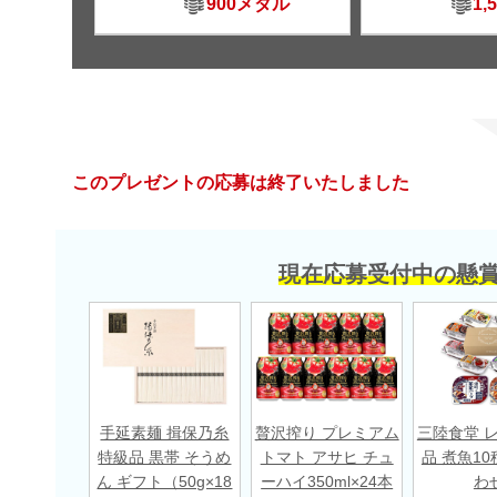
900メダル
1,
このプレゼントの応募は終了いたしました
現在応募受付中の懸
手延素麺 揖保乃糸
贅沢搾り プレミアム
三陸食堂 
特級品 黒帯 そうめ
トマト アサヒ チュ
品 煮魚10
ん ギフト（50g×18
ーハイ350ml×24本
わ