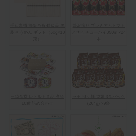
手延素麺 揖保乃糸 特級品 黒
贅沢搾り プレミアムトマト
帯 そうめん ギフト（50g×18
アサヒ チューハイ350ml×24
束）
本
三陸食堂 レトルト食品 煮魚
ラ王 担々麺 袋麺 3食パック
10種 詰め合わせ
(264g) ×9袋