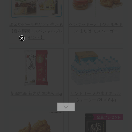
現金やビール券などが当たる
ケンタッキーオリジナルチキ
【夏を満喫！スペシャルプレ
ン または モスバーガー
ゼント】
新潟県産 新之助 無洗米 5kg
サントリー 天然水ミネラル
ウォーター (2L×18本)