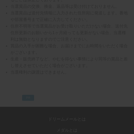
当選賞品の交換、換金、返品等は受け付けておりません。
当選賞品は送付先情報に入力された住所宛に発送します。番地
や部屋番号まで正確に入力してください。
住所不明等で当選賞品がお受け取りいただけない場合、送付先
住所更新のお願いから1ヶ月経っても更新がない場合、当選権
利は無効となりますのでご注意ください。
賞品の入手が困難な場合、お届けまでにお時間をいただく場合
がございます。
生産・販売終了など、やむを得ない事情により同等の賞品と差
し替えさせていただく場合がございます。
当選権利の譲渡はできません。
PR
ドリームメールとは
メダルとは