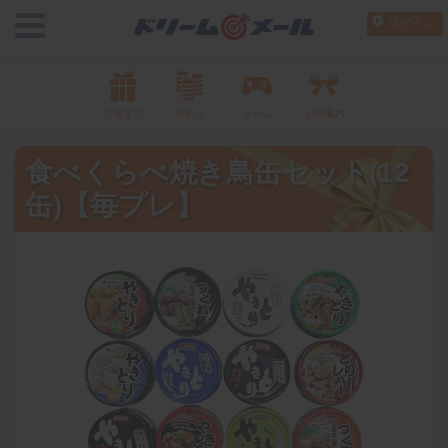
ログイン
応募する
貯める
ゲーム
お得案内
食べくらべ焼き鳥缶セット(12
缶)【毎プレ】