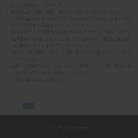
ることは禁止しております。
当選賞品の交換、換金、返品等は受け付けておりません。
当選賞品は送付先情報に入力された住所宛に発送します。番地
や部屋番号まで正確に入力してください。
住所不明等で当選賞品がお受け取りいただけない場合、送付先
住所更新のお願いから1ヶ月経っても更新がない場合、当選権
利は無効となりますのでご注意ください。
賞品の入手が困難な場合、お届けまでにお時間をいただく場合
がございます。
生産・販売終了など、やむを得ない事情により同等の賞品と差
し替えさせていただく場合がございます。
当選権利の譲渡はできません。
PR
ドリームメールとは