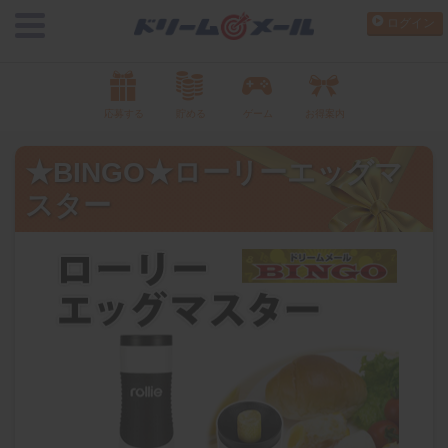
ログイン
応募する
貯める
ゲーム
お得案内
★BINGO★ローリーエッグマ
スター