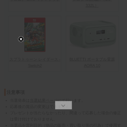
332L）
スプラトゥーン レイダース -
BLUETTI ポータブル電源
Switch2
AORA 10
注意事項
当選発表は
当選結果ページ
にて行います。
応募後の賞品の変更はできません。
プレゼントが当たらなかったり、間違って応募した場合の修正
は受け付けておりません。
当選品を営利目的（物品の販売・買い取り等の行為）で使用す