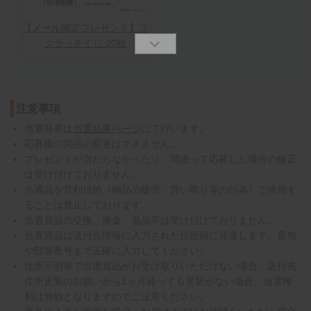
【メール限定プレゼント】ス
クラッチくじ 20枚
注意事項
当選発表は
当選結果ページ
にて行います。
応募後の賞品の変更はできません。
プレゼントが当たらなかったり、間違って応募した場合の修正
は受け付けておりません。
当選品を営利目的（物品の販売・買い取り等の行為）で使用す
ることは禁止しております。
当選賞品の交換、換金、返品等は受け付けておりません。
当選賞品は送付先情報に入力された住所宛に発送します。番地
や部屋番号まで正確に入力してください。
住所不明等で当選賞品がお受け取りいただけない場合、送付先
住所更新のお願いから1ヶ月経っても更新がない場合、当選権
利は無効となりますのでご注意ください。