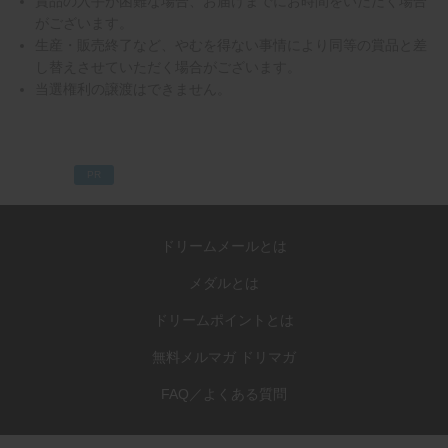
賞品の入手が困難な場合、お届けまでにお時間をいただく場合
がございます。
生産・販売終了など、やむを得ない事情により同等の賞品と差
し替えさせていただく場合がございます。
当選権利の譲渡はできません。
PR
ドリームメールとは
メダルとは
ドリームポイントとは
無料メルマガ ドリマガ
FAQ／よくある質問