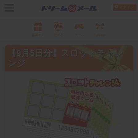
ログイン
応募する
貯める
ゲーム
お得案内
【9月5日分】スロットチャレ
ンジ