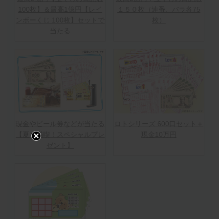
100枚】＆最高1億円【レイ
１５０枚（連番、バラ各75
ンボーくじ 100枚】セットで
枚）
当たる
現金やビール券などが当たる
ロトシリーズ 600口セット＋
【夏を満喫！スペシャルプレ
現金10万円
ゼント】