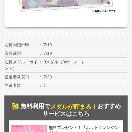
応募開始日時
7/19
応募締切
7/19
応募メダル（ポイ
0メダル（0ポイント）
ント）
当選者発表日
7/23
当選者数
1
無料利用で
おすすめ
メダルが貯まる！
サービスはこちら
無料プレゼント！『ホットクレンジン