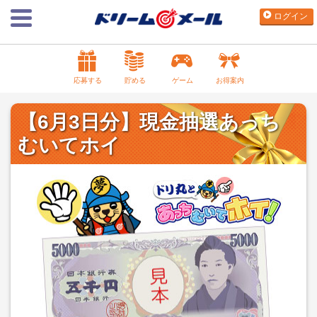
ログイン
応募する
貯める
ゲーム
お得案内
【6月3日分】現金抽選あっち
むいてホイ