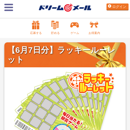
ログイン
応募する
貯める
ゲーム
お得案内
【6月7日分】ラッキールーレ
ット