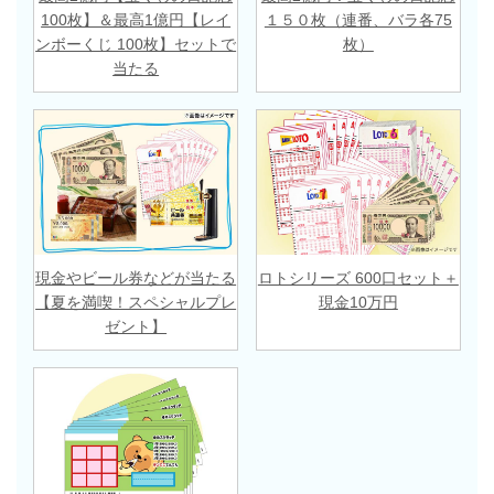
100枚】＆最高1億円【レイ
１５０枚（連番、バラ各75
ンボーくじ 100枚】セットで
枚）
当たる
現金やビール券などが当たる
ロトシリーズ 600口セット＋
【夏を満喫！スペシャルプレ
現金10万円
ゼント】