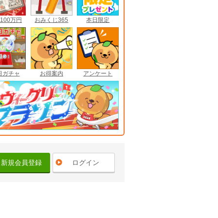
100万円
おみくじ365
本日限定
日ガチャ
お得案内
アンケート
新規会員登録
ログイン