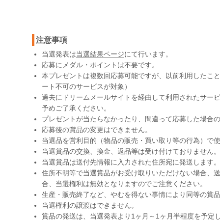
注意事項
当選発表は
当選結果ページ
にて行います。
応募にメダル・ポイントは不要です。
本プレゼントは複数回応募可能ですが、以前利用したこ
ート不可のサービスが対象）
過去にドリームメールサイトを経由して利用されたサー
予めご了承ください。
プレゼントが当たらなかったり、間違って応募した場合
応募後の賞品の変更はできません。
当選品を営利目的（物品の販売・買い取り等の行為）で
当選賞品の交換、換金、返品等は受け付けておりません
当選賞品は送付先情報に入力された住所宛に発送します
住所不明等で当選賞品がお受け取りいただけない場合、送
合、当選権利は無効となりますのでご注意ください。
生産・販売終了など、やむを得ない事情により同等の賞
当選権利の譲渡はできません。
賞品の発送は、当選発表より1ヶ月～1ヶ月半程度を予定