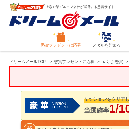
上場企業グループ会社が運営する懸賞サイト
懸賞プレゼントに応募
メダルを貯める
ドリームメールTOP
懸賞プレゼントに応募
宝くじ 懸賞
ミッションをクリア
豪華
MISSION
1/1
PRESENT
当選確率