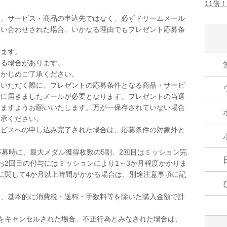
11倍
は、サービス・商品の申込先ではなく、必ずドリームメール
問い合わせされた場合、いかなる理由でもプレゼント応募条
ります。
なる場合があります。
らかじめご了承ください。
をいただく際に、プレゼントの応募条件となる商品・サービ
時に届きましたメールが必要となります。プレゼントの当選
きますようお願いいたします。万が一保存されていない場合
了承ください。
ービスへの申し込み完了された場合は、応募条件の対象外と
応募時に、最大メダル獲得枚数の5割、2回目はミッション完
お2回目の付与にはミッションにより1～3か月程度かかりま
に関して4か月以上時間がかかる場合は、別途注意事項に記
合、基本的に消費税・送料・手数料等を除いた購入金額で計
。
をキャンセルされた場合、不正行為とみなされた場合は、