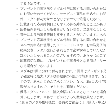
する予定です。）
プレゼント応募状況やメダル付与に関するお問い合わせ
にお問い合わせください。サービス・商品の申込先にお
件・メダル付与対象外となりますのでご注意ください。
記載された応募締切日より早く応募を締め切ることがあ
応募条件を満たした応募者がいない場合、当選者なしと
都合により当選発表日を変更することがございます。あ
プレゼント応募状況やメダル付与に関するお問い合わせ
スへのお申込に使用したメールアドレスや、お申込完了
結果発表、メダル発行がされるまで必ず保存していただ
対応いたしかねることがございますので、あらかじめご
応募締切以降に、プレゼントの応募条件となる商品・サ
なる場合がございます。
メダルは2回に分けて付与されます。1回目はプレゼント
了確認時に最大メダル獲得枚数の5割が付与されます。な
すので、あらかじめご了承ください。なお、2回目の付与
載がありますので、そちらをご確認ください。
獲得メダルについて、購入金額の〇％※となっている場
算いたします。※各サービスによって数字は異なります
1回目のメダル獲得後に、会員のご都合により購入・申込