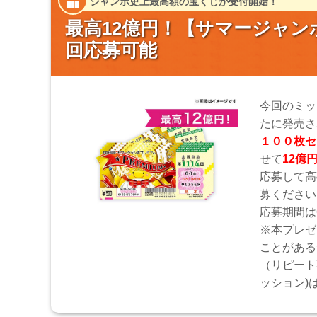
ジャンボ史上最高額の宝くじが受付開始！
最高12億円！【サマージャンボ
回応募可能
今回のミッ
たに発売さ
１００枚セ
せて
12億
応募して高
募ください
応募期間は6
※本プレゼ
ことがある
（リピート
ッション)