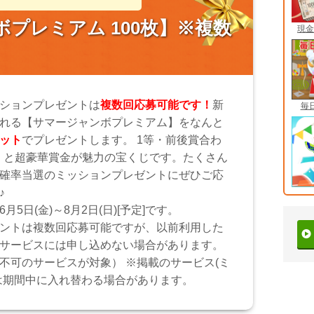
プレミアム 100枚】※複数
現金
ションプレゼントは
複数回応募可能です！
新
毎
れる【サマージャンボプレミアム】をなんと
ット
でプレゼントします。 1等・前後賞合わ
円
と超豪華賞金が魅力の宝くじです。たくさん
確率当選のミッションプレゼントにぜひご応
♪
月5日(金)～8月2日(日)[予定]です。
ントは複数回応募可能ですが、以前利用した
サービスには申し込めない場合があります。
不可のサービスが対象） ※掲載のサービス(ミ
は期間中に入れ替わる場合があります。