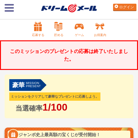
ログイン
応募する
貯める
ゲーム
お得案内
このミッションのプレゼントの応募は終了いたしまし
た。
MISSION
豪華
PRESENT
ミッションをクリアして豪華なプレゼントに応募しよう。
1/100
当選確率
ジャンボ史上最高額の宝くじが受付開始！