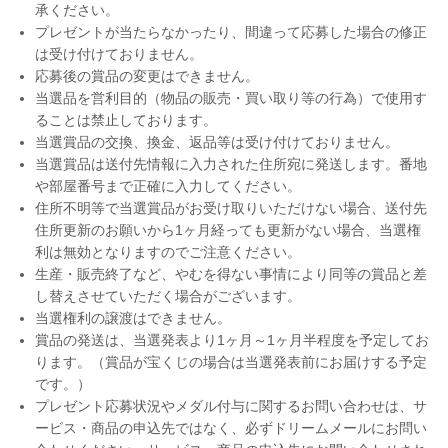
承ください。
プレゼントが当たらなかったり、間違って応募した場合の修正
は受け付けておりません。
応募後の賞品の変更はできません。
当選品を営利目的（物品の販売・買い取り等の行為）で使用す
ることは禁止しております。
当選賞品の交換、換金、返品等は受け付けておりません。
当選賞品は送付先情報に入力された住所宛に発送します。番地
や部屋番号まで正確に入力してください。
住所不明等で当選賞品がお受け取りいただけない場合、送付先
住所更新のお願いから1ヶ月経っても更新がない場合、当選権
利は無効となりますのでご注意ください。
生産・販売終了など、やむを得ない事情により同等の賞品と差
し替えさせていただく場合がございます。
当選権利の譲渡はできません。
賞品の発送は、当選発表より1ヶ月～1ヶ月半程度を予定してお
ります。（賞品が宝くじの場合は当選発表前にお届けする予定
です。）
プレゼント応募状況やメダル付与に関するお問い合わせは、サ
ービス・商品の申込先ではなく、必ずドリームメールにお問い