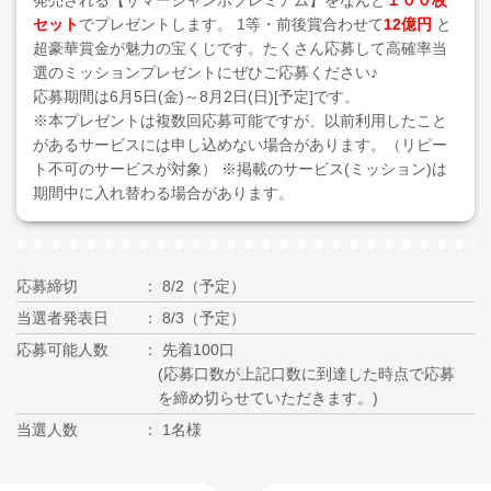
発売される【サマージャンボプレミアム】をなんと
１００枚
セット
でプレゼントします。 1等・前後賞合わせて
12億円
と
超豪華賞金が魅力の宝くじです。たくさん応募して高確率当
選のミッションプレゼントにぜひご応募ください♪
応募期間は6月5日(金)～8月2日(日)[予定]です。
※本プレゼントは複数回応募可能ですが、以前利用したこと
があるサービスには申し込めない場合があります。（リピー
ト不可のサービスが対象） ※掲載のサービス(ミッション)は
期間中に入れ替わる場合があります。
応募締切
8/2（予定）
当選者発表日
8/3（予定）
応募可能人数
先着100口
(応募口数が上記口数に到達した時点で応募
を締め切らせていただきます。)
当選人数
1名様