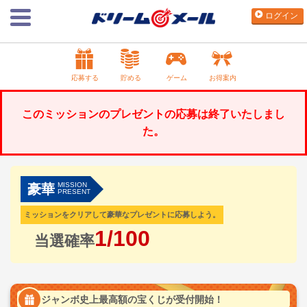
ログイン
応募する
貯める
ゲーム
お得案内
このミッションのプレゼントの応募は終了いたしまし
た。
MISSION
豪華
PRESENT
ミッションをクリアして豪華なプレゼントに応募しよう。
1/100
当選確率
ジャンボ史上最高額の宝くじが受付開始！