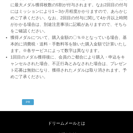
に最大メダル獲得枚数の5割が付与されます。なお2回目の付与
にはミッションにより1～3か月程度かかりますので、あらかじ
めご了承ください。なお、2回目の付与に関して4か月以上時間
がかかる場合は、別途注意事項に記載がありますので、そちら
をご確認ください。
獲得メダルについて、購入金額の〇％※となっている場合、基
本的に消費税・送料・手数料等を除いた購入金額で計算いたし
ます。※各サービスによって数字は異なります。
1回目のメダル獲得後に、会員のご都合により購入・申込をキ
ャンセルされた場合、不正行為とみなされた場合は、プレゼン
ト応募は無効になり、獲得されたメダルは取り消されます。予
めご了承ください。
PR
ドリームメールとは