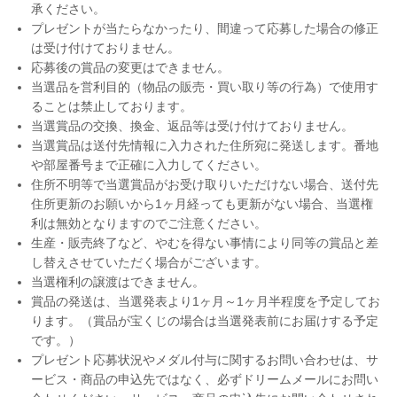
承ください。
プレゼントが当たらなかったり、間違って応募した場合の修正
は受け付けておりません。
応募後の賞品の変更はできません。
当選品を営利目的（物品の販売・買い取り等の行為）で使用す
ることは禁止しております。
当選賞品の交換、換金、返品等は受け付けておりません。
当選賞品は送付先情報に入力された住所宛に発送します。番地
や部屋番号まで正確に入力してください。
住所不明等で当選賞品がお受け取りいただけない場合、送付先
住所更新のお願いから1ヶ月経っても更新がない場合、当選権
利は無効となりますのでご注意ください。
生産・販売終了など、やむを得ない事情により同等の賞品と差
し替えさせていただく場合がございます。
当選権利の譲渡はできません。
賞品の発送は、当選発表より1ヶ月～1ヶ月半程度を予定してお
ります。（賞品が宝くじの場合は当選発表前にお届けする予定
です。）
プレゼント応募状況やメダル付与に関するお問い合わせは、サ
ービス・商品の申込先ではなく、必ずドリームメールにお問い