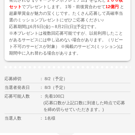
発売される【サマージャンボプレミアム】をなんと
１００枚
セット
でプレゼントします。 1等・前後賞合わせて
12億円
と
超豪華賞金が魅力の宝くじです。たくさん応募して高確率当
選のミッションプレゼントにぜひご応募ください♪
応募期間は6月5日(金)～8月2日(日)[予定]です。
※本プレゼントは複数回応募可能ですが、以前利用したこと
があるサービスには申し込めない場合があります。（リピー
ト不可のサービスが対象） ※掲載のサービス(ミッション)は
期間中に入れ替わる場合があります。
応募締切
8/2（予定）
当選者発表日
8/3（予定）
応募可能人数
先着100口
(応募口数が上記口数に到達した時点で応募
を締め切らせていただきます。)
当選人数
1名様