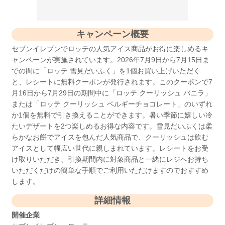
キャンペーン概要
セブンイレブンでロッテの人気アイス商品がお得に楽しめるキ
ャンペーンが実施されています。2026年7月9日から7月15日ま
での間に「ロッテ 雪見だいふく」を1個お買い上げいただく
と、レシートに無料クーポンが発行されます。このクーポンで7
月16日から7月29日の期間中に「ロッテ クーリッシュ バニラ」
または「ロッテ クーリッシュ ベルギーチョコレート」のいずれ
か1個を無料で引き換えることができます。暑い季節に嬉しい冷
たいデザートを2つ楽しめるお得な内容です。雪見だいふくは柔
らかなお餅でアイスを包んだ人気商品で、クーリッシュは飲む
アイスとして幅広い世代に親しまれています。レシートをお受
け取りいただき、引換期間内に対象商品と一緒にレジへお持ち
いただくだけの簡単な手順でご利用いただけますのでおすすめ
します。
詳細情報
開催企業