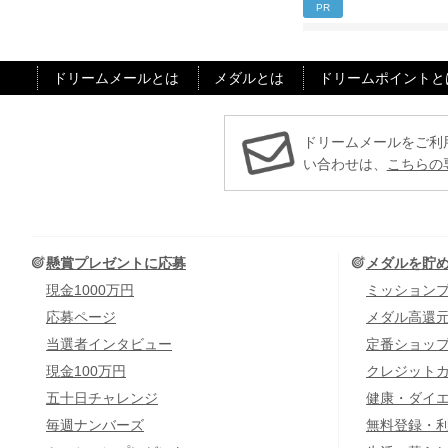
PR
ドリームメールとは
メダルとは
ドリームポイントと
ドリームメールをご利
い合わせは、
こちらの
懸賞プレゼントに応募
メダルを貯
現金1000万円
ミッション
応募ページ
メダル高還
当選者インタビュー
定番ショッ
現金100万円
クレジット
五十日チャレンジ
健康・ダイ
毎週ナンバーズ
無料登録・