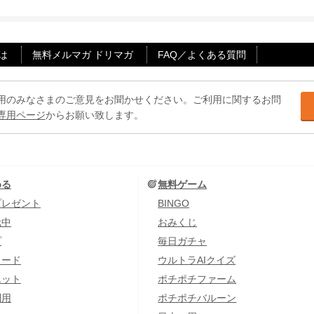
は
無料メルマガ ドリマガ
FAQ／よくある質問
用のみなさまのご意見をお聞かせください。ご利用に関するお問
専用ページ
からお願い致します。
める
無料ゲーム
プレゼント
BINGO
元中
おみくじ
プ
毎日ガチャ
カード
ウルトラAIクイズ
エット
ポチポチファーム
利用
ポチポチバルーン