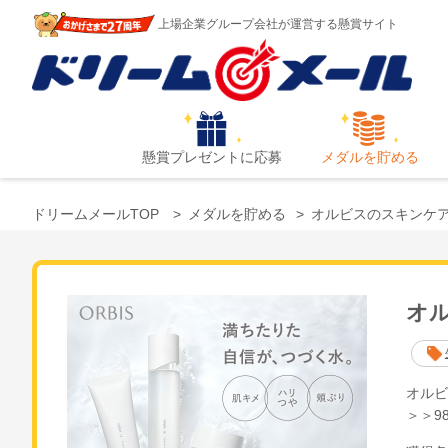
上場企業グループ会社が運営する懸賞サイト
懸賞プレゼントに応募
メダルを貯める
ドリームメールTOP
メダルを貯める
オルビスのスキンケ
オ
オルビ
＞＞9