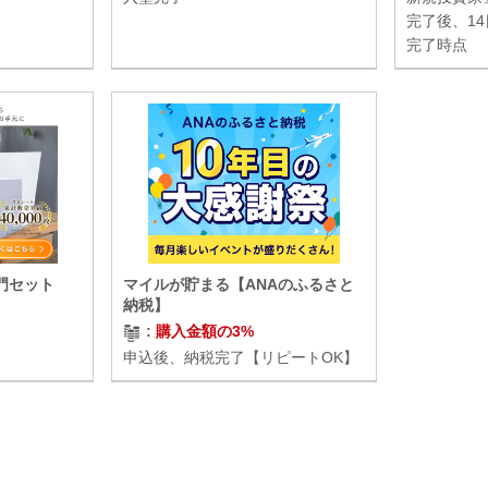
完了後、1
完了時点
門セット
マイルが貯まる【ANAのふるさと
納税】
購入金額の3%
申込後、納税完了【リピートOK】