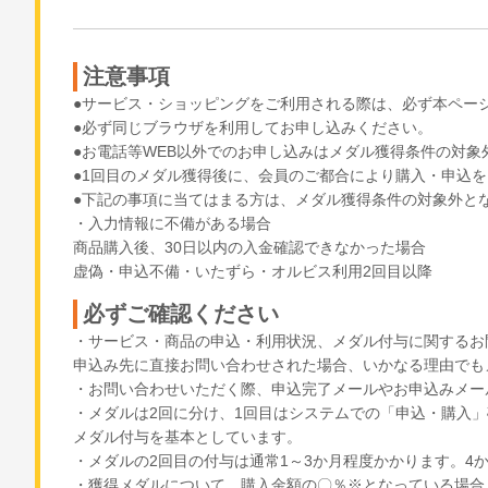
注意事項
●サービス・ショッピングをご利用される際は、必ず本ペー
●必ず同じブラウザを利用してお申し込みください。
●お電話等WEB以外でのお申し込みはメダル獲得条件の対
●1回目のメダル獲得後に、会員のご都合により購入・申込
●下記の事項に当てはまる方は、メダル獲得条件の対象外と
・入力情報に不備がある場合
商品購入後、30日以内の入金確認できなかった場合
虚偽・申込不備・いたずら・オルビス利用2回目以降
必ずご確認ください
・サービス・商品の申込・利用状況、メダル付与に関するお
申込み先に直接お問い合わせされた場合、いかなる理由でも
・お問い合わせいただく際、申込完了メールやお申込みメー
・メダルは2回に分け、1回目はシステムでの「申込・購入
メダル付与を基本としています。
・メダルの2回目の付与は通常1～3か月程度かかります。
・獲得メダルについて、購入金額の〇％※となっている場合