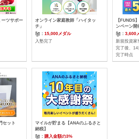
ミーツサポー
オンライン家庭教師「ハイタッ
【FUND
チ」
ンペーン開
15,000メダル
3,60
入塾完了
新規投資家
完了後、1
完了時点
門セット
マイルが貯まる【ANAのふるさと
納税】
購入金額の3%