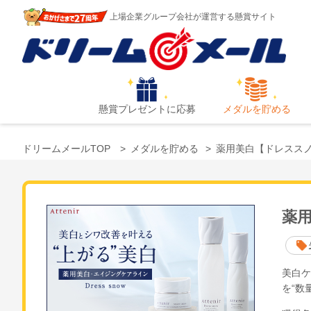
上場企業グループ会社が運営する懸賞サイト
懸賞プレゼントに応募
メダルを貯める
ドリームメールTOP
メダルを貯める
薬用美白【ドレススノ
薬
美白ケ
を“数