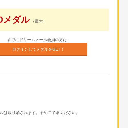
00メダル
（最大）
すでにドリームメール会員の方は
ログインしてメダルをGET！
ダルは取り消されます。予めご了承ください。