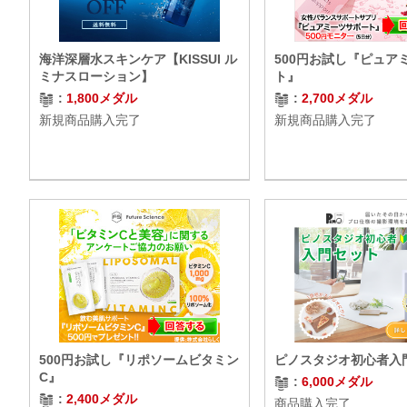
海洋深層水スキンケア【KISSUI ル
500円お試し『ピュア
ミナスローション】
ト』
1,800メダル
2,700メダル
新規商品購入完了
新規商品購入完了
500円お試し『リポソームビタミン
ピノスタジオ初心者入
C』
6,000メダル
2,400メダル
商品購入完了