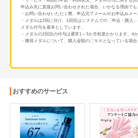
・サービス・商品の申込・利用状況、メダル付与に関するお
申込み先に直接お問い合わせされた場合、いかなる理由でも
・お問い合わせいただく際、申込完了メールやお申込みメー
・メダルは2回に分け、1回目はシステムでの「申込・購入
メダル付与を基本としています。
・メダルの2回目の付与は通常1～3か月程度かかります。
・獲得メダルについて、購入金額の〇％※となっている場合
おすすめのサービス