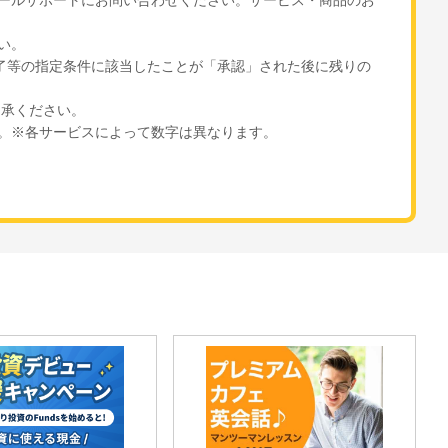
ールサポートにお問い合わせください。サービス・商品のお
い。
了等の指定条件に該当したことが「承認」された後に残りの
了承ください。
。※各サービスによって数字は異なります。