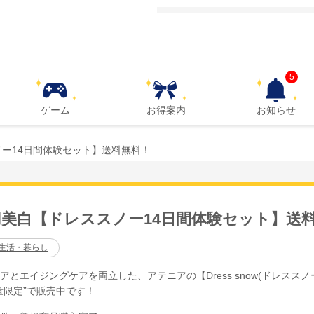
5
ゲーム
お得案内
お知らせ
ー14日間体験セット】送料無料！
用美白【ドレススノー14日間体験セット】送
生活・暮らし
アとエイジングケアを両立した、アテニアの【Dress snow(ドレス
量限定”で販売中です！