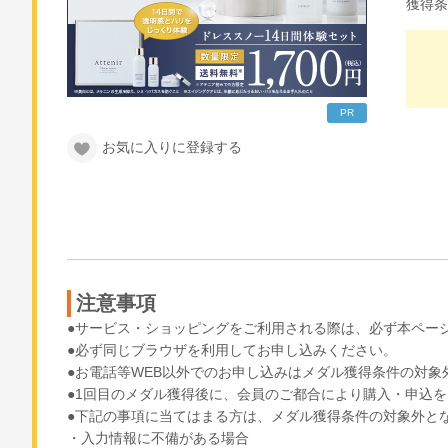
獲得条
PR
お気に入りに登録する
注意事項
●サービス・ショッピングをご利用される際は、必ず本ペー
●必ず同じブラウザを利用してお申し込みください。
●お電話等WEB以外でのお申し込みはメダル獲得条件の対
●1回目のメダル獲得後に、会員のご都合により購入・申込
●下記の事項に当てはまる方は、メダル獲得条件の対象外と
・入力情報に不備がある場合