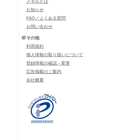
メダルとは
お知らせ
FAQ／よくある質問
お問い合わせ
その他
利用規約
個人情報の取り扱いについて
登録情報の確認・変更
広告掲載のご案内
会社概要