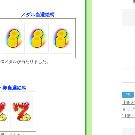
メダル当選絵柄
20メダルが当たりました。
フト券当選絵柄
PR
【楽天
ョップ
11倍
が当選しました。